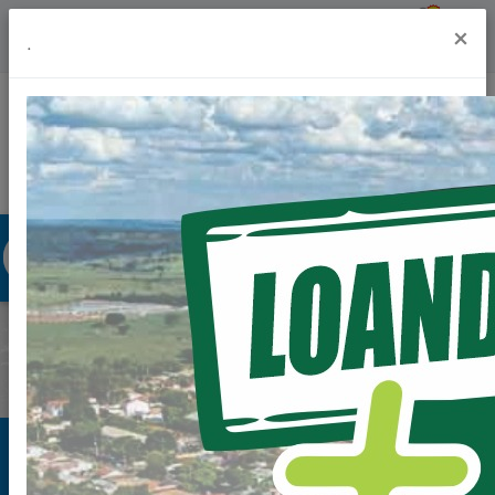
Previsão do Tempo
18º
×
.
Portal da Transparência
Acesso à Informação
Ouvidoria
Acessibilidade
Previous
Next