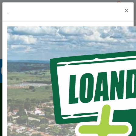
Previsão do Tempo
18º
×
.
Portal da Transparência
Acesso à Informação
Ouvidoria
Acessibilidade
RECOMENDAÇÕES
DO MINISTÉRIO
PÚBLICO