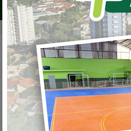
Home
Recomendações do Ministério Público
Recomendação Ministério Público de Contas - Ofício
Circular 236/2019-MPC
Arquivos
Decreto-de-Calamidade-Publica.pdf
Clique
para
baixar