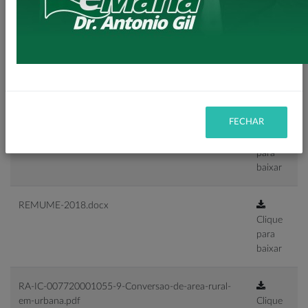
baixar
Recomendacao-Administrativa-Insumos-Saude-
Prevencao-Superfaturamento.pdf
Clique
para
baixar
FECHAR
Recomendacao-Gepatria.pdf
Clique
para
baixar
REMUME-2018.docx
Clique
para
baixar
RA-IC-007720001055-9-Conversao-de-area-rural-
em-urbana.pdf
Clique