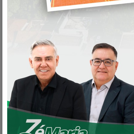
Oficio-382-2020-GAB-Gaema0001.pdf
Clique
para
baixar
RA-CUMPRIMENTO-CARGA-HORARIA-PP-23-
1239-3-1_(583).pdf
Clique
para
baixar
RA-PA-007719000715-1-MUNICIPIO-DE-
LOANDA-Abster-se-de-encaminhar-e-sancionar-leis-
Clique
e-outros.pdf
para
baixar
RA-PA-007719000715-1-MUNICIPIO-DE-
LOANDA-Revisao-Plano-Diretor-e-outros.pdf
Clique
para