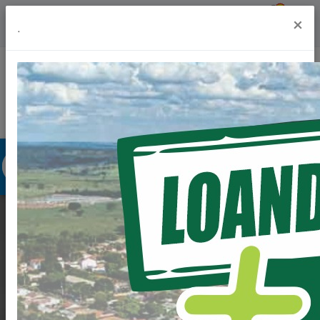
Previsão do Tempo
19º
×
.
Portal da Transparência
Acesso à Informação
Ouvidoria
Acessibilidade
DEPUTADO FEDERAL
TONINHO
WANDSCHEER