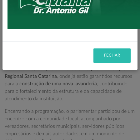
A agenda teve início com a vistoria das obras de
pavimentação da Estrada do Bau
, onde estão sendo
executados mais de
3,6 quilômetros de pavimentação em
estrada rural
. A obra é realizada com recursos da
Itaipu
Binacional
, por intermédio de seu diretor-geral brasileiro
Enio Verri
, e representa um avanço significativo para o
desenvolvimento da zona rural e a melhoria da qualidade de
FECHAR
vida da população.
Na sequência, o deputado visitou o
Hospital Filantrópico
Regional Santa Catarina
, onde já estão garantidos recursos
para a
construção de uma nova lavanderia
, contribuindo
para o fortalecimento da estrutura e da capacidade de
atendimento da instituição.
Encerrando a programação, o parlamentar participou de um
encontro com a comunidade local, acompanhado por
vereadores, secretários municipais, servidores públicos,
empresários e demais autoridades, em um momento de