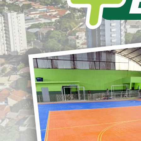
L
S
itura Municipal de Loanda informa que o
Distrito
al do Município
está em fase avançada de implantação,
ntando um importante passo para o fortalecimento do
r
lvimento econômico local.
omento, já foram concluídos o
desmembramento dos
s
, as
obras de drenagem
e, nesta semana, a
implantação
G
ema de iluminação pública
. As
obras de pavimentação