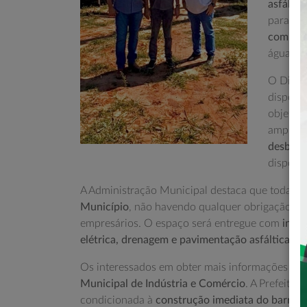
asfáltic
para br
com a S
água.
O Distri
disponib
objetivo
ampliaçã
desburo
disponi
A Administração Municipal destaca que toda a
i
Município
, não havendo qualquer obrigação de 
empresários. O espaço será entregue com
infr
elétrica, drenagem e pavimentação asfáltica
.
Os interessados em obter mais informações ou
Municipal de Indústria e Comércio
. A Prefeitur
condicionada à
construção imediata do barrac