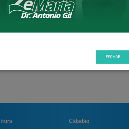
.
unicipal de Vereadores
, pelo apoio contínuo às
lvimento do município, bem como ao governador
Ratinho
lex
, ao deputado federal
Toninho Wandscheer
e ao
 apoio institucional à viabilização deste importante
Maria
e pelo vice-prefeito
Dr. Antonio Gil
, reafirma o
FECHAR
e oportunidades para a população de Loanda.
itura
Cidadão