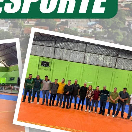
EIA MAIS
11/06/2026 20:00
ecretaria de Planejamento – SEPL
Pavimentação da Estrada do Baú
avança com mais 3,6 km de asfalto
ural
22/05/2026 19:00
abinete do Prefeito – GPRE