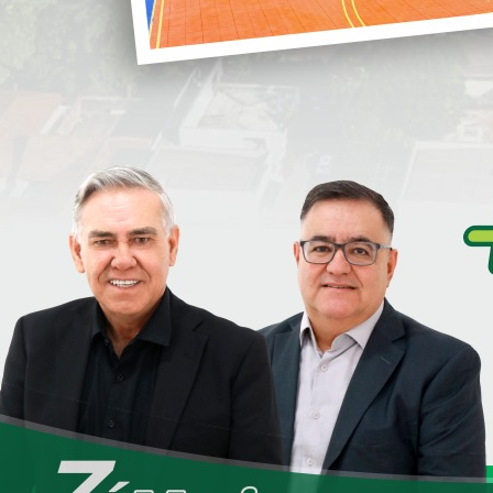
a
encontram-se devidamente licitadas, com início previsto
eve. Além disso, o Município firmou
termo de parceria
i
anepar
para a execução da rede de abastecimento de
to Industrial contará com
120 terrenos
, que serão
ilizados a
pequenos e médios empresários
, com o
S
 de incentivar a instalação de novos empreendimentos e a
o da produtividade no município. A proposta prioriza a
cratização
, garantindo maior agilidade nos processos e a
bilização de
documentação definitiva em curto prazo
.
nfraestrutura do Distrito Industrial será executada pelo
investimento em infraestrutura por parte dos
aestrutura completa
, incluindo
rede de água, energia
 esclarecer dúvidas devem procurar a
Secretaria
a ressalta que a disponibilização dos terrenos estará
ão
, não sendo destinados lotes para empreendimentos