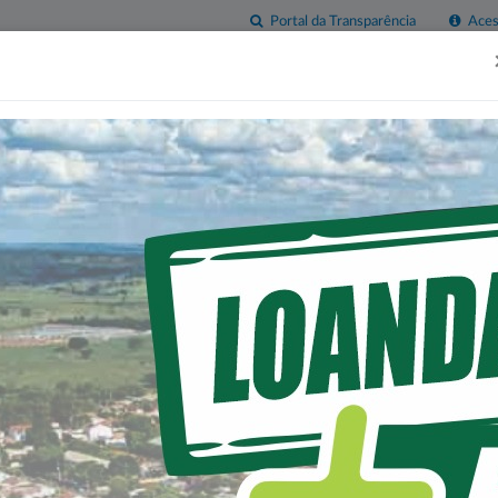
Portal da Transparência
Acess
esas
Imprensa
Servidor
Contatos
Sala do
Empreendedor
TRIAL DE LOANDA AVAN
IMPLANTAÇÃO