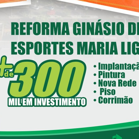
Deputado Federal Toninho
Wandscheer cumpre agenda
nstitucional em Loanda
14/05/2026 08:00
ecretaria de Esportes e Lazer - SEEL
reforma do Ginásio de Esportes
Maria Ligiane
05/05/2026 08:00
Loanda avança na habitação com o
Residencial Esperança
24/04/2026 08:00
INAUGURAÇÃO DO NOVO CRAS