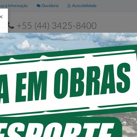
o à Informação
Ouvidoria
Acessibilidade
×
+55 (44) 3425-8400
2ª a 6ª de 8h às 11h30 e das 13h às 17h30
Leis
Portal da
Municipais
Transparência
ÇA E ENTRA EM