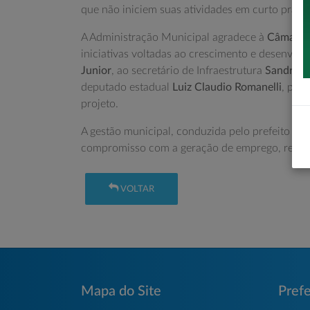
que não iniciem suas atividades em curto prazo
A Administração Municipal agradece à
Câmara M
iniciativas voltadas ao crescimento e desenvo
Junior
, ao secretário de Infraestrutura
Sandro A
deputado estadual
Luiz Claudio Romanelli
, pelo
projeto.
A gestão municipal, conduzida pelo prefeito
Zé 
compromisso com a geração de emprego, renda 
VOLTAR
Mapa do Site
Prefe