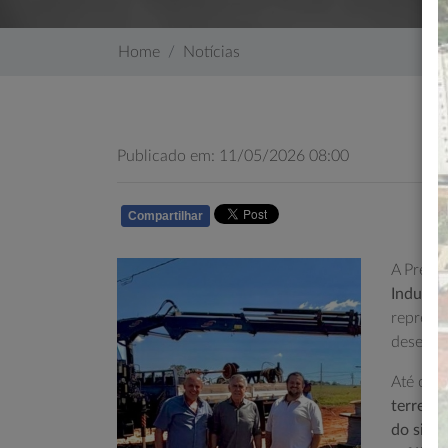
Home
Notícias
Publicado em: 11/05/2026 08:00
Compartilhar
WHATSAPP
A Prefe
Industri
represe
desenvo
Até o m
terreno
do sist