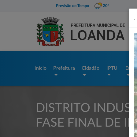
Previsão do Tempo
20º
.
Início
Prefeitura
Cidadão
IPTU
Empr
DISTRITO INDUS
FASE FINAL DE 