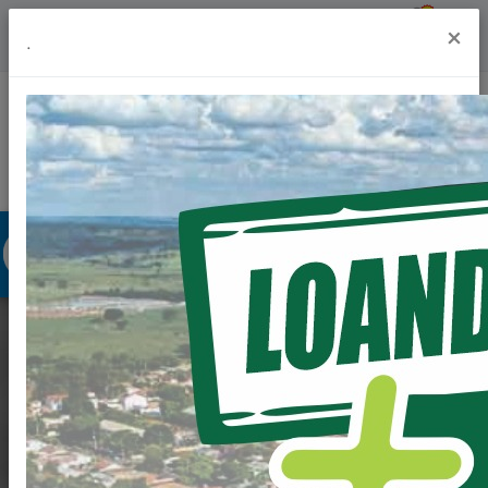
Previsão do Tempo
28º
×
.
Portal da Transparência
Acesso à Informação
Ouvidoria
Acessibilidade
PREFEITURA REALIZA
ENTREGA DE OVOS
DE PÁSCOA ÀS