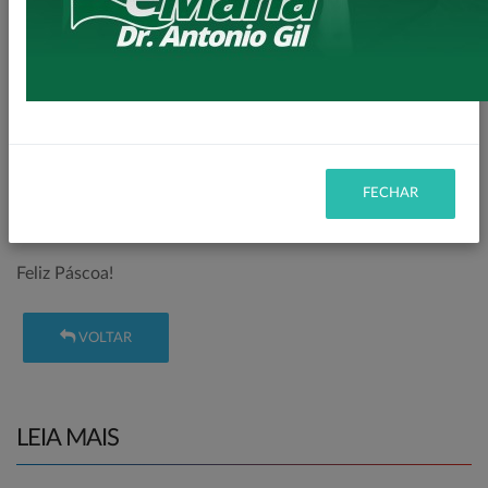
Momentos como esse marcam a trajetória da Administração
Municipal, sendo especialmente gratificante presenciar a
felicidade expressa nos sorrisos sinceros das crianças,
fortalecendo os laços entre a escola, a comunidade e o
poder público.
A Prefeitura de Loanda deseja que o espírito da Páscoa
FECHAR
renove a esperança e leve alegria aos lares de toda a
população.
Feliz Páscoa!
VOLTAR
LEIA MAIS