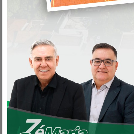
A Prefeitura Municipal de Loanda realizou a entrega de
ovos
de Páscoa
a todas as crianças da
rede municipal de ensino
,
proporcionando momentos de alegria e celebração nesta
data especial.
A ação contou com o envolvimento da
Secretaria Municipal
de Educação
e de toda a
equipe pedagógica
, que atuaram
de forma conjunta para levar carinho, atenção e
acolhimento aos alunos. A iniciativa reforça o compromisso
do Município com o bem-estar das crianças e com a
promoção de valores como solidariedade, afeto e cuidado.