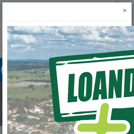
Previsão do Tempo
20º
×
.
Portal da Transparência
Acesso à Informação
Ouvidoria
Acessibilidade
NOTÍCIAS
Home
Notícias