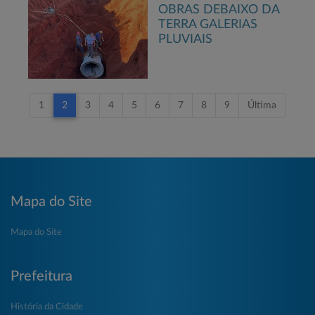
OBRAS DEBAIXO DA
TERRA GALERIAS
PLUVIAIS
1
2
3
4
5
6
7
8
9
Última
Mapa do Site
Mapa do Site
Prefeitura
História da Cidade