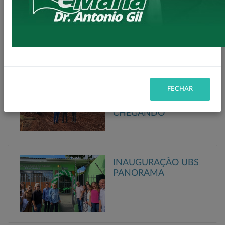
– SEPL
CASAS POPULARES
A FUNDO PERDIDO
Secretaria de Planejamento
– SEPL
FECHAR
MAIS ASFALTO
CHEGANDO
INAUGURAÇÃO UBS
PANORAMA