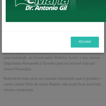
Mais uma importante conquista de nosso governo, pois o
projeto se encontrava engavetado e graças a união de
esforços, conseguimos colocar esse maravilhoso projeto
para andar.
Teremos uma estrutura da Justiça mais moderna para nossa
Comarca.
FECHAR
Agradecemos em especial ao Desembargador Luiz Fernando
Tomasi Keppen, Presidente do TJPR, por tornar esse projeto
uma realidade, ao Governador Ratinho Junior e aos nossos
Deputados Romanelli e Toninho pela incansável luta por
nosso Município.
Realmente mais uma vez Loanda mostrando que é grande e
como cidade Polo de nossa Região, não pode ficar para trás
nessas conquistas.