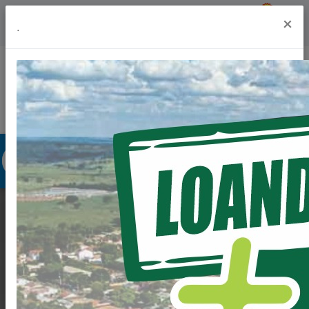
Previsão do Tempo
28º
×
.
Portal da Transparência
Acesso à Informação
Ouvidoria
Acessibilidade
CONSTRUÇÃO DO
NOVO FÓRUM DE
JUSTIÇA DESTA