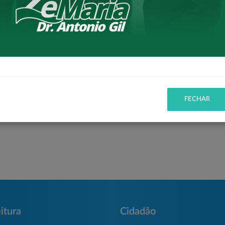
elo Ministério das Cidades, conforme a
Portaria nº
 municipais, diretores, vereadores, representantes das
toridades locais, que acompanharam de perto o
nto ao
Governo Federal
e aos parlamentares
Zeca Dirceu
,
 pelo apoio e contribuição para a viabilização desta
FECHAR
itura
Cidadão