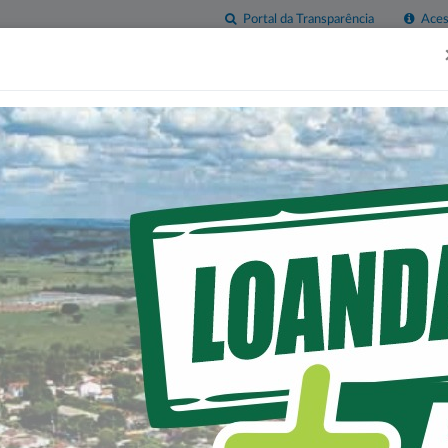
Portal da Transparência
Acess
esas
Imprensa
Servidor
Contatos
Sala do
Empreendedor
 NA HABITAÇÃO COM O