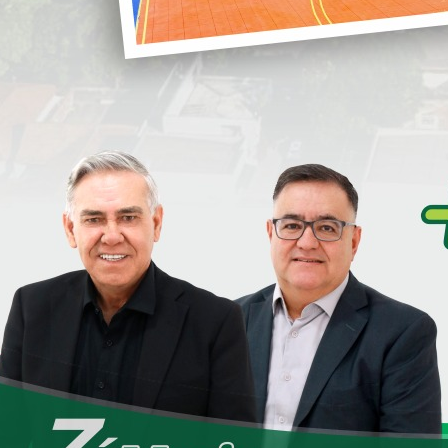
construída
, além de
infraestrutura
completa
, incluindo pavimentação
i
asfáltica, galerias pluviais e rede de esgoto.
O projeto representa um investimento
superior a
R$ 19 milhões
, sendo mais de
R$ 14 milhões
provenientes do
Governo
S
Federal
e mais de
R$ 5 milhões
de
contrapartida do Município de Loanda.
Os recursos federais são viabilizados por
cial
, em uma parceria entre o
Ministério das Cidades
, a
S
adora
, investindo na aquisição dos terrenos, serviços de
trutura urbana, reafirmando o compromisso com a
D
e
amílias por meio de
subsídio habitacional
, com prestações
ínimo nacional vigente
, pelo período de
60 meses
. O
aria Municipal do Trabalho e Assistência Social
, em