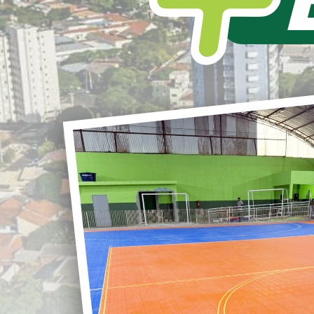
L
S
A Prefeitura Municipal de Loanda realizou,
na data de hoje, vistoria nas obras do
Residencial Esperança
, um importante
r
empreendimento habitacional que está em
ritmo acelerado de execução no município.
O residencial contará com
100 novas
G
moradias
, todas com
50 m² de área