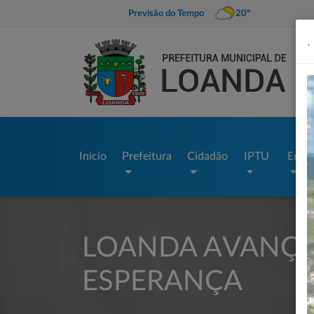
Previsão do Tempo
20º
.
Início
Prefeitura
Cidadão
IPTU
Empr
LOANDA AVANÇA
ESPERANÇA