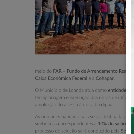
meio do
FAR – Fundo de Arrendamento Residen
Caixa Econômica Federal
e a
Cohapar
.
O Município de Loanda atua como
entidade do
terraplanagem e execução das obras de infraes
ampliação do acesso à moradia digna.
As unidades habitacionais serão destinadas a f
simbólicas correspondentes a
10% do salário m
processo de seleção será conduzido pela
Secret