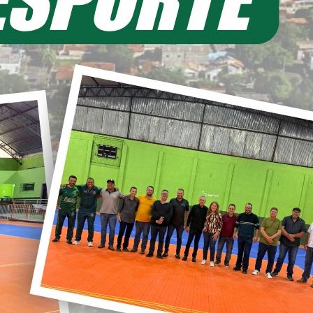
EIA MAIS
11/06/2026 20:00
ecretaria de Planejamento – SEPL
Pavimentação da Estrada do Baú
avança com mais 3,6 km de asfalto
ural
22/05/2026 19:00
abinete do Prefeito – GPRE