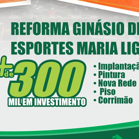
Deputado Federal Toninho
Wandscheer cumpre agenda
nstitucional em Loanda
14/05/2026 08:00
ecretaria de Esportes e Lazer - SEEL
reforma do Ginásio de Esportes
Maria Ligiane
11/05/2026 08:00
ecretaria de Indústria, Comércio - SEIC
istrito Industrial de Loanda avança e
ntra em fase final de implantação
24/04/2026 08:00