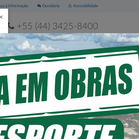
o à Informação
Ouvidoria
Acessibilidade
×
+55 (44) 3425-8400
2ª a 6ª de 8h às 11h30 e das 13h às 17h30
Leis
Portal da
Municipais
Transparência
 RESIDENCIAL