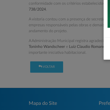
conformidade com os critérios estabelecidos p
738/2024
.
A vistoria contou com a presença de secretários
empresas responsáveis pelas obras e demais au
andamento do projeto.
A Administração Municipal registra agradecime
Toninho Wandscheer
e
Luiz Claudio Romanelli
,
importante iniciativa habitacional.
VOLTAR
Mapa do Site
Prefe