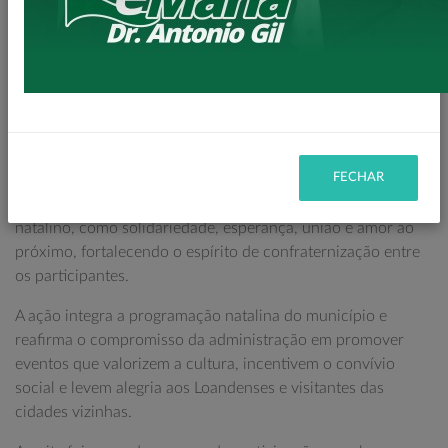
chegada do Papai Noel acompanhada do espetáculo “Em
Busca de um Presente de Natal”, proporcionando à
população um momento especial de celebração e
integração comunitária.
O evento reuniu famílias loandenses e visitantes,
promovendo cultura, lazer e entretenimento para todas as
idades.
FECHAR
A apresentação destacou valores essenciais do período
natalino, como solidariedade, esperança, união e amor ao
próximo, fortalecendo o espírito de confraternização entre
os participantes.
A ação integra a programação natalina do município e
reafirma o compromisso da administração em promover
eventos que valorizem a cultura, incentivem o convívio
social e levem alegria aos Loandenses e visitantes das
cidades vizinhas.