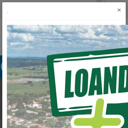
Previsão do Tempo
undefinedº
×
.
Portal da Transparência
Acesso à Informação
Ouvidoria
Acessibilidade
O NATAL CHEGOU
OFICIALMENTE A
LOANDA COM UMA