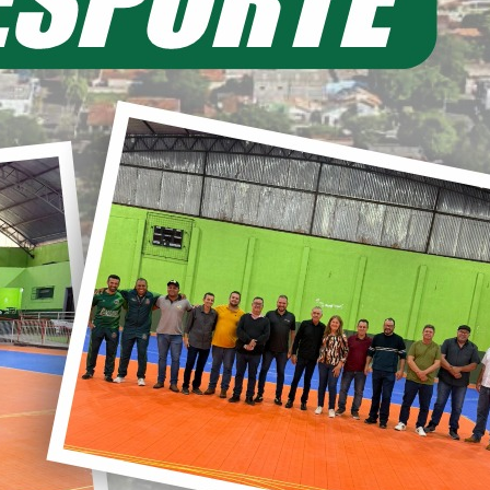
EIA MAIS
11/06/2026 20:00
ecretaria de Planejamento – SEPL
Pavimentação da Estrada do Baú
avança com mais 3,6 km de asfalto
ural
22/05/2026 19:00
abinete do Prefeito – GPRE
Deputado Federal Toninho
Wandscheer cumpre agenda