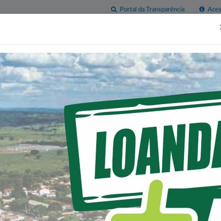
Portal da Transparência
Acess
esas
Imprensa
Servidor
Contatos
Sala do
Empreendedor
AS CIDADES