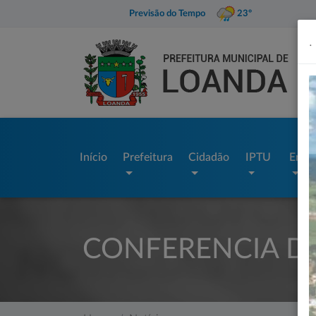
Previsão do Tempo
23º
.
Início
Prefeitura
Cidadão
IPTU
Empr
CONFERENCIA D