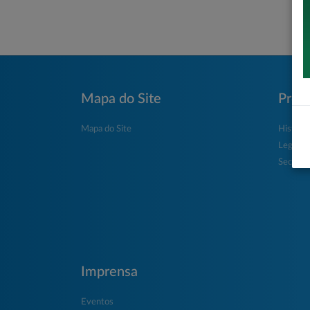
Mapa do Site
Prefe
Mapa do Site
História
Legisla
Secretar
Imprensa
Eventos