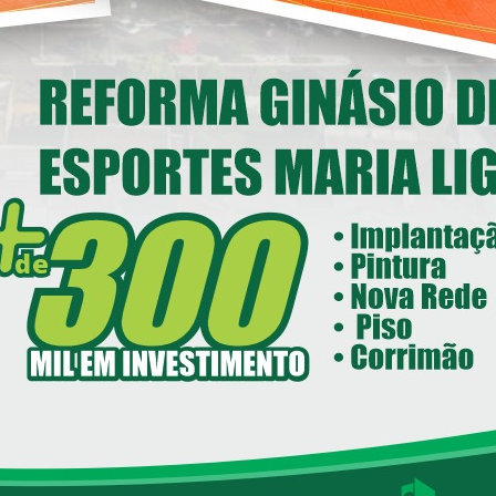
nstitucional em Loanda
14/05/2026 08:00
ecretaria de Esportes e Lazer - SEEL
reforma do Ginásio de Esportes
Maria Ligiane
11/05/2026 08:00
ecretaria de Indústria, Comércio - SEIC
istrito Industrial de Loanda avança e
ntra em fase final de implantação
05/05/2026 08:00
Loanda avança na habitação com o
Residencial Esperança