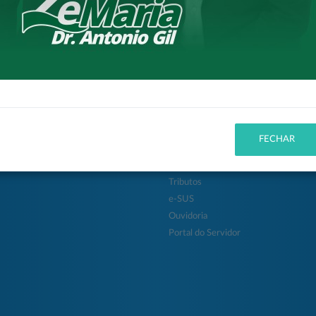
itura
Cidadão
 da Cidade
Entidades
FECHAR
ção
Concursos
ias
Protocolo
Tributos
e-SUS
Ouvidoria
Portal do Servidor