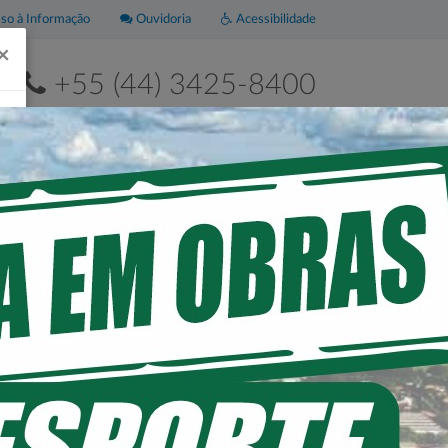
o à Informação
Ouvidoria
Acessibilidade
×
+55 (44) 3425-8400
2ª a 6ª de 8h às 11h30 e das 13h às 17h30
Leis
Portal da
Municipais
Transparência