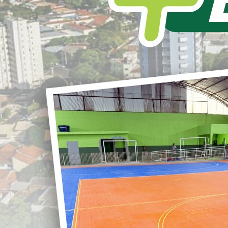
L
S
nvite conferencia das cidades
r
G