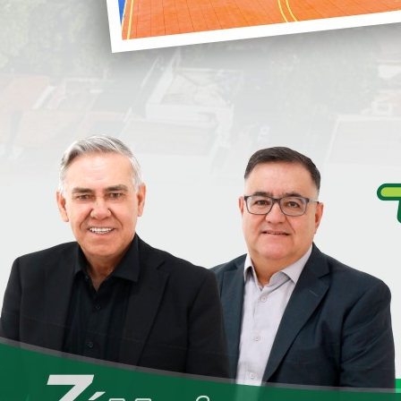
i
S
S
D
e