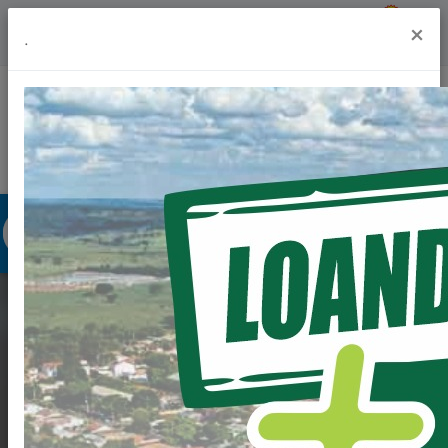
Previsão do Tempo
23º
×
.
Portal da Transparência
Acesso à Informação
Ouvidoria
Acessibilidade
OBRAS DO
CONDOMINIO DO
IDOSO.