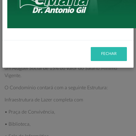
devidas adaptações para pessoas idosas.
Composta com 01 Dormitório, Sala, Banheiro, Cozinha e
Varanda, com infraestrutura completa na modalidade
condomínio fechado.
Serão investidos nessa Obra mais de R$ 10 Milhões entre
terreno e execução das obras.
FECHAR
Os beneficiários terão como contra Partida o Pagamento de
um Aluguel Social de 15% do Valor do Salário Mínimo
Vigente.
O Condomínio contará com a seguinte Estrutura:
Infraestrutura de Lazer completa com
• Praça de Convivência,
• Biblioteca,