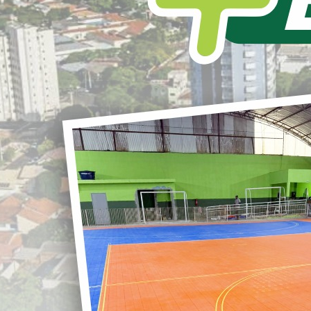
L
S
PAVIMENTAÇÃO NA VILA RURAL
SAGRADA FAMÍLIA.
r
Foi dado início em mais uma importante
obra em nosso Município.
Chegou a vez da Pavimentação na Vila
G
Rural Sagrada Família.
Mais uma conquista para o município.