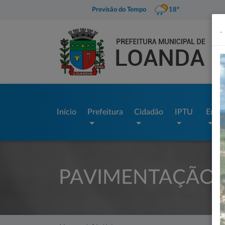
Previsão do Tempo
18º
.
Início
Prefeitura
Cidadão
IPTU
Empr
PAVIMENTAÇÃO N