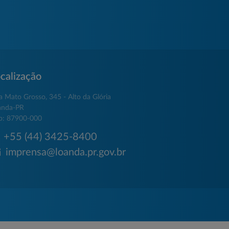
calização
a Mato Grosso, 345 - Alto da Glória
anda-PR
p: 87900-000
+55 (44) 3425-8400
imprensa@loanda.pr.gov.br