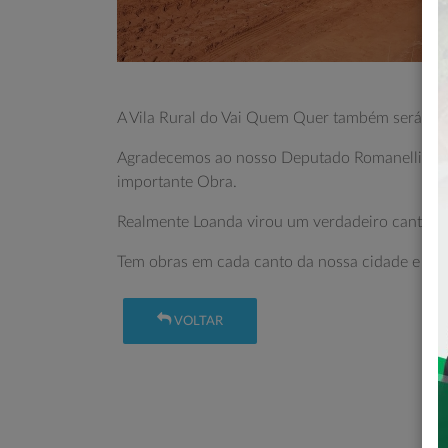
A Vila Rural do Vai Quem Quer também será pavi
Agradecemos ao nosso Deputado Romanelli e no
importante Obra.
Realmente Loanda virou um verdadeiro canteiro
Tem obras em cada canto da nossa cidade e tam
VOLTAR