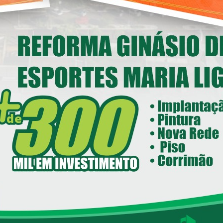
nstitucional em Loanda
14/05/2026 08:00
ecretaria de Esportes e Lazer - SEEL
reforma do Ginásio de Esportes
Maria Ligiane
11/05/2026 08:00
ecretaria de Indústria, Comércio - SEIC
istrito Industrial de Loanda avança e
ntra em fase final de implantação
05/05/2026 08:00
Loanda avança na habitação com o
Residencial Esperança