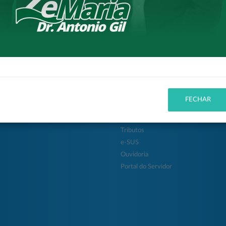
itura
Cidadão
 da Cidade
Entidades
FECHAR
ção
Concursos
ias
Protocolo
Tributos
e-SUS
Ouvidoria
Portal do Servidor