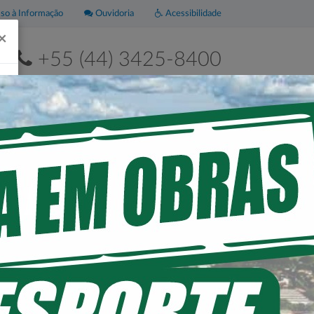
o à Informação
Ouvidoria
Acessibilidade
×
+55 (44) 3425-8400
2ª a 6ª de 8h às 11h30 e das 13h às 17h30
Leis
Portal da
Municipais
Transparência
 FAMÍLIA.