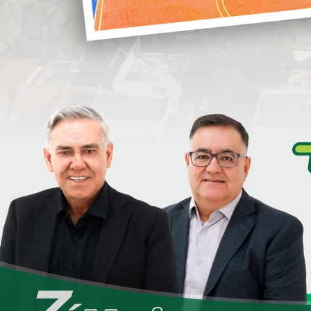
i
Serão investidos mais de 1,3 milhões na
Obra, através Deputado Estadual
Romanelli, e do Governador do Estado
Ratinho Junior.
S
mentada, pois já está com a licitação Publicada.
sso Governador Ratinho Junior, por mais essa
 de obras.
S
bém nas áreas Rurais.
D
e