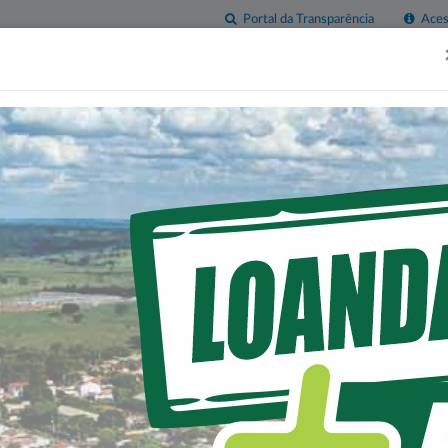
Portal da Transparência
Acess
esas
Imprensa
Servidor
Contatos
Sala do
Empreendedor
A VILA RURAL SAGRADA