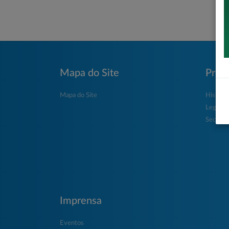
Mapa do Site
Prefe
Mapa do Site
História
Legisla
Secretar
Imprensa
Eventos