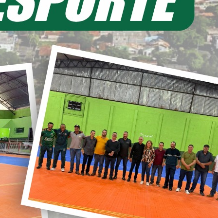
EIA MAIS
11/06/2026 20:00
ecretaria de Planejamento – SEPL
Pavimentação da Estrada do Baú
avança com mais 3,6 km de asfalto
ural
22/05/2026 19:00
abinete do Prefeito – GPRE
Deputado Federal Toninho
Wandscheer cumpre agenda