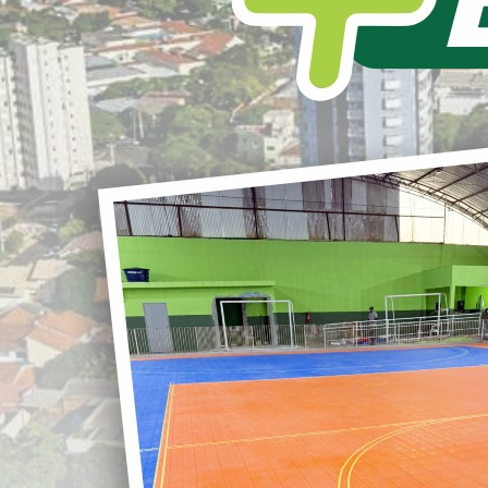
L
S
Entrega de 103 moradias para nossa
População.
r
Olá amigos e amigas Loandenses.
Ontem foi dia de Festa em nosso
Município, onde recebemos nossos
G
representantes para um evento muito
especial na nossa Administração.