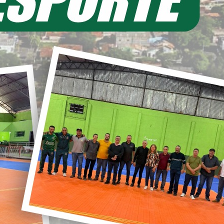
EIA MAIS
11/06/2026 20:00
ecretaria de Planejamento – SEPL
Pavimentação da Estrada do Baú
avança com mais 3,6 km de asfalto
ural
22/05/2026 19:00
abinete do Prefeito – GPRE