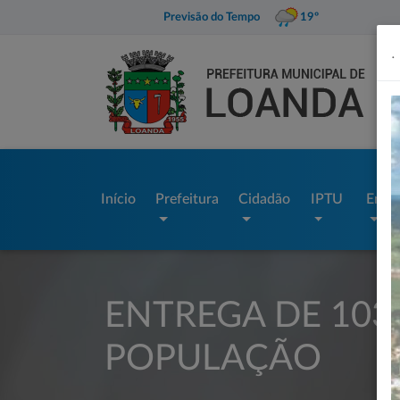
Previsão do Tempo
19º
.
Início
Prefeitura
Cidadão
IPTU
Empr
ENTREGA DE 103
POPULAÇÃO