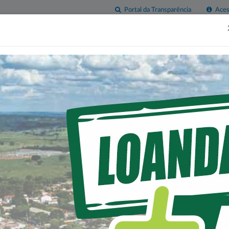
Portal da Transparência
Acess
esas
Imprensa
Servidor
Contatos
Sala do
Empreendedor
 CASAS POPULARES A N