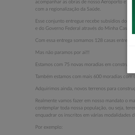
acompanhar as obras de nosso Aeroporto e de no
com a regionalização da Saúde.
Esse conjunto entregue recebe subsídios do Go
e do Governo Federal através do Minha Casa M
Com essa entrega somamos 128 casas entregue
Mas não paramos por ai!!!
Estamos com 75 novas moradias em construção
Também estamos com mais 600 moradias com os p
Adquirimos ainda, novos terrenos para constru
Realmente vamos fazer em nosso mandato o mai
contemplar toda nossa população, ou seja, ter
enquadrar os inscritos em várias modalidades d
Por exemplo: