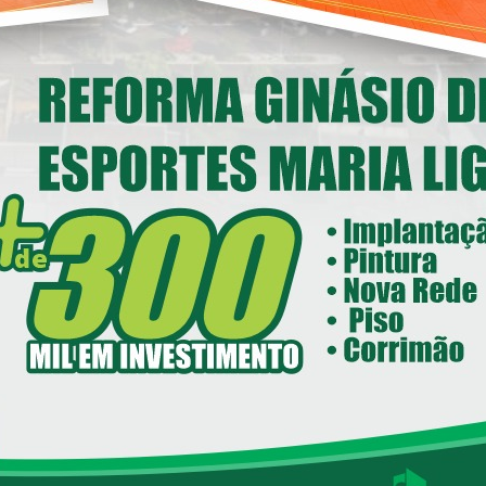
Deputado Federal Toninho
Wandscheer cumpre agenda
nstitucional em Loanda
14/05/2026 08:00
ecretaria de Esportes e Lazer - SEEL
reforma do Ginásio de Esportes
Maria Ligiane
11/05/2026 08:00
ecretaria de Indústria, Comércio - SEIC
istrito Industrial de Loanda avança e
ntra em fase final de implantação
05/05/2026 08:00