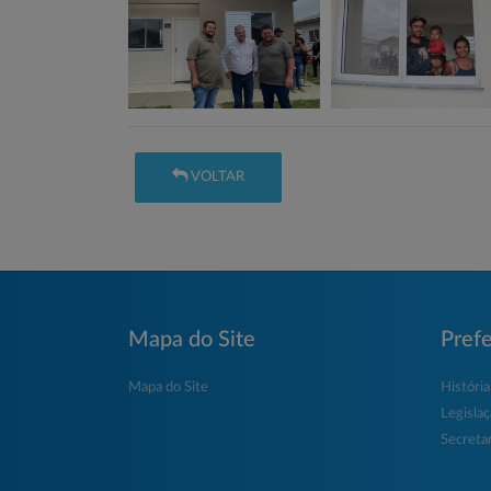
VOLTAR
Mapa do Site
Prefe
Mapa do Site
História
Legisla
Secretar