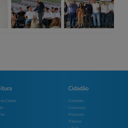
itura
Cidadão
 da Cidade
Entidades
ção
Concursos
ias
Protocolo
Tributos