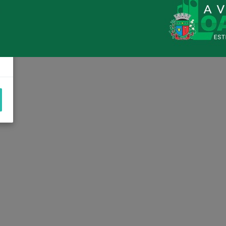
Loanda avança na habitação com o
Residencial Esperança