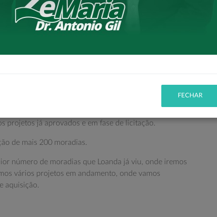
sso Hospital Santa Catarina que irá atender toda região
verno do Estado através do Programa Casa Fácil Paraná,
inha Vida.
s em nosso mandato.
FECHAR
, que estaremos entregando em breve.
rojetos já aprovados e em fase de licitação.
ção de mais 200 moradias.
or número de moradias que Loanda já viu, onde iremos
emos vários projetos em andamento, onde vamos
e aquisição.