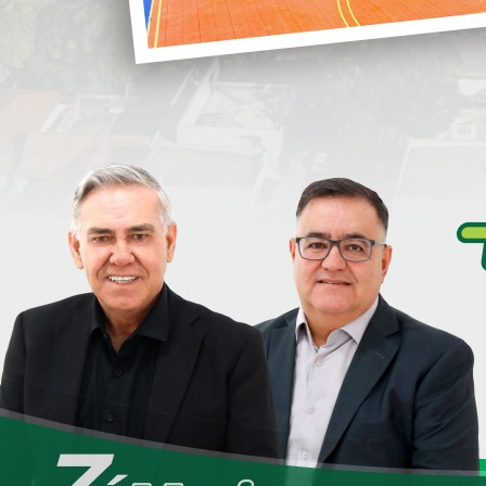
Entregamos 103 moradias para nossa
i
população.
Serão mais 103 Famílias que sairão do
ia casa.
S
deles.
Junior juntamente com nosso representante Deputado
isso com Loanda que aqui vieram nos prestigiar sendo
no José, Deputado Alexandre Curi, Deputado Federal e
 Alex e o Deputado Federal e Secretário da Saúde Beto
S
D
regionais que vieram nos prestigiar juntamente com
e
a de Loanda, onde entregamos o maior número de Casas
ernador, que além do evento da entrega das Casas, pode