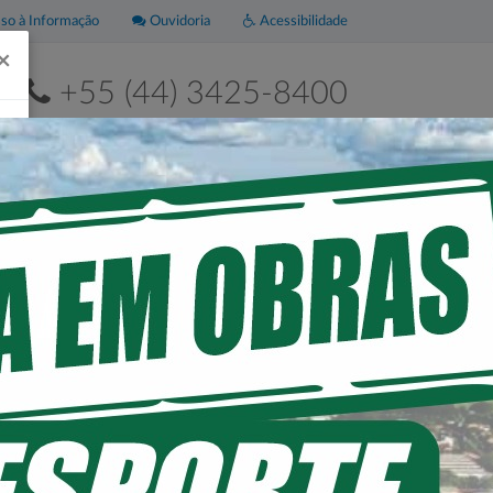
o à Informação
Ouvidoria
Acessibilidade
×
+55 (44) 3425-8400
2ª a 6ª de 8h às 11h30 e das 13h às 17h30
Leis
Portal da
Municipais
Transparência
OSSA