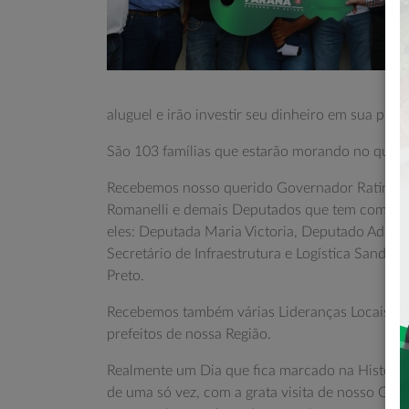
aluguel e irão investir seu dinheiro em sua própr
São 103 famílias que estarão morando no que é 
Recebemos nosso querido Governador Ratinho 
Romanelli e demais Deputados que tem comprom
eles: Deputada Maria Victoria, Deputado Adria
Secretário de Infraestrutura e Logística Sandro
Preto.
Recebemos também várias Lideranças Locais, e 
prefeitos de nossa Região.
Realmente um Dia que fica marcado na Históri
de uma só vez, com a grata visita de nosso Gov