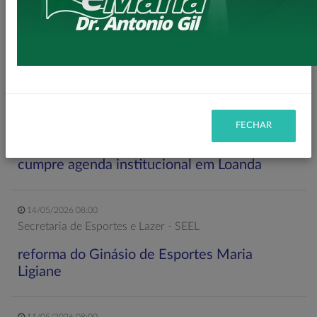
Secretaria de Planejamento – SEPL
Pavimentação da Estrada do Baú avança com
mais 3,6 km de asfalto rural
22/05/2026 19:00
Gabinete do Prefeito – GPRE
FECHAR
Deputado Federal Toninho Wandscheer
cumpre agenda institucional em Loanda
14/05/2026 08:00
Secretaria de Esportes e Lazer - SEEL
reforma do Ginásio de Esportes Maria
Ligiane
11/05/2026 08:00