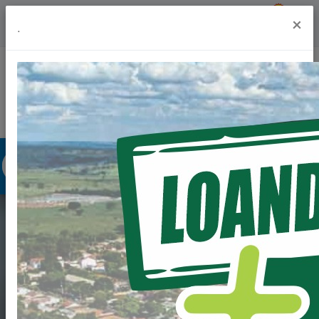
Previsão do Tempo
19º
×
.
Portal da Transparência
Acesso à Informação
Ouvidoria
Acessibilidade
EDITAL DE CHAMADA
PÚBLICA Nº
010/2023-PML -