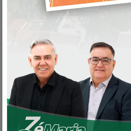
Arquivos
CP-010-2023-PML-Anexo-IV-Cardapio.docx
Clique
para baixar
CHAMADA-PUBLICA-010-2023-PML-
Clique
Generos-alimenticios_(643).doc
para baixar
VOLTAR
LEIA MAIS
11/06/2026 20:00