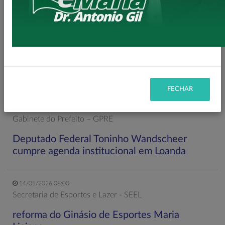
11/06/2026 20:00
Secretaria de Planejamento – SEPL
Pavimentação da Estrada do Baú avança com
mais 3,6 km de asfalto rural
FECHAR
22/05/2026 19:00
Gabinete do Prefeito – GPRE
Deputado Federal Toninho Wandscheer
cumpre agenda institucional em Loanda
14/05/2026 08:00
Secretaria de Esportes e Lazer - SEEL
reforma do Ginásio de Esportes Maria