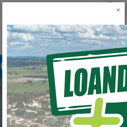
Previsão do Tempo
18º
×
.
Portal da Transparência
Acesso à Informação
Ouvidoria
Acessibilidade
EDITAL DE
CHAMAMENTO
PÚBLICO PARA FINS