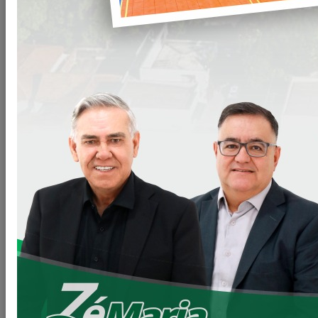
Compartilhar
WHATSAPP
Arquivos
CD-012-23-Prstacao-de-servicos-medicos-
Clique para
clinico.doc
baixar
VOLTAR
LEIA MAIS