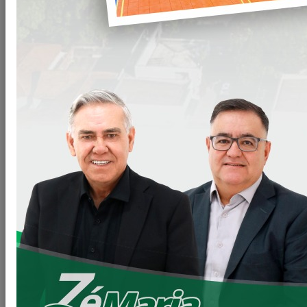
Arquivos
CHAMADA-PUBLICA-010-2023-PML-
Clique para
Generos-alimenticios.doc
baixar
VOLTAR
LEIA MAIS
11/06/2026 20:00
Secretaria de Planejamento – SEPL
Pavimentação da Estrada do Baú avança com