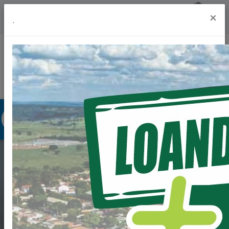
Previsão do Tempo
19º
×
.
Portal da Transparência
Acesso à Informação
Ouvidoria
Acessibilidade
EDITAL DE CHAMADA
PÚBLICA Nº
010/2023-PML -