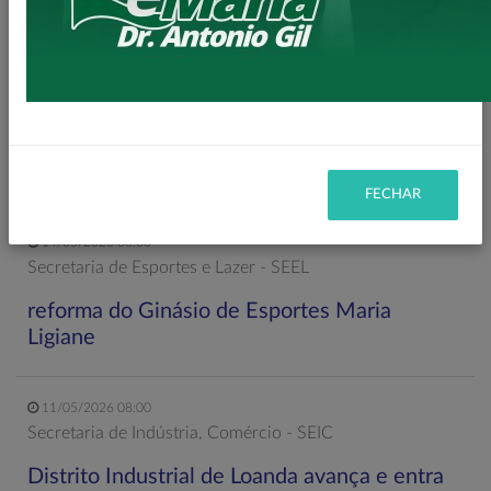
mais 3,6 km de asfalto rural
22/05/2026 19:00
Gabinete do Prefeito – GPRE
Deputado Federal Toninho Wandscheer
cumpre agenda institucional em Loanda
FECHAR
14/05/2026 08:00
Secretaria de Esportes e Lazer - SEEL
reforma do Ginásio de Esportes Maria
Ligiane
11/05/2026 08:00
Secretaria de Indústria, Comércio - SEIC
Distrito Industrial de Loanda avança e entra