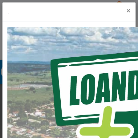
Previsão do Tempo
24º
×
.
Portal da Transparência
Acesso à Informação
Ouvidoria
Acessibilidade
OBRAS DE REFORMA
DA UBS ROBERTO
ANGELO