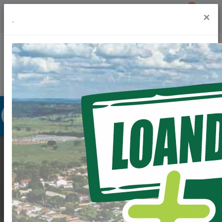
Previsão do Tempo
18º
×
.
Portal da Transparência
Acesso à Informação
Ouvidoria
Acessibilidade
PREFEITURA INICIA
REGULARIZAÇÃO
DOS TERRENOS NOS