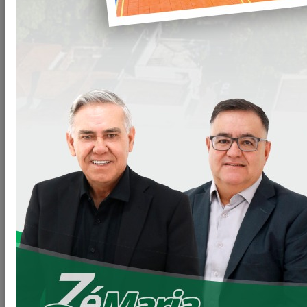
LOANDA MAIS HABITAÇÃO.
CONSTRUÇÃO DE CASAS POPULARES A TODO VAPOR.
Nossas obras de construção de casas populares estão a
todos vapor, nesta primeira etapa estão sendo construídos
03 conjuntos de casas totalizando 128 moradias.
- RESIDENCIAL ESPLANADA – 103 MORADIAS;
- JARDIM ESPLANADA I – 12 MORADIAS;
- JARDIM ESPLANADA II – 13 MORADIAS.