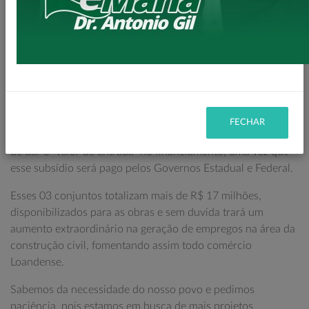
Nessa modalidade de moradias é necessário aprovação
junto a Caixa Econômica Federal.
Uma parceria entre Governo Federal (através do Programa
Casa Verde e Amarela), Governo do Estado pela Cohapar
(através do programa casa fácil Paraná), e Prefeitura
Municipal de Loanda.
FECHAR
Esses programas ajudam as pessoas que não tem condições
de dar o "valor de entrada" no financiamento, uma vez que
esse subsídio será pago pelos Governos Estadual e Federal.
Esses 03 conjuntos totalizam mais de R$ 17 milhões,
disponibilizados para as obras e sem duvida trará um
aumento extraordinário na geração de empregos na área da
construção civil, fomentando assim todo comércio
Loandense.
Sabemos da necessidade do nosso povo e pedimos
paciência, pois estamos em busca de mais projetos