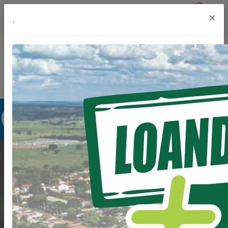
Previsão do Tempo
18º
×
.
Portal da Transparência
Acesso à Informação
Ouvidoria
Acessibilidade
CONSTRUÇÃO DE
CASAS POPULARES A
TODO VAPOR.