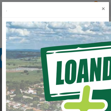
Previsão do Tempo
24º
×
.
Portal da Transparência
Acesso à Informação
Ouvidoria
Acessibilidade
PRIMEIRA VEZ NA
HISTORIA QUE
ESTRADAS RURAIS