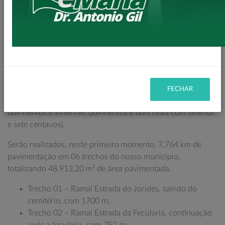
estão virando realidade no nosso Município.
Foi assinado o convênio para as obras de pavimentação em
sextavado nas estradas rurais. PRIMEIRA vez na história que
nossa cidade terá estradas rurais pavimentadas.
Somente nesse convênio serão investidos pelo Governo do
Estado, por meio da Secretaria da Agricultura e
FECHAR
Abastecimento (SEAB), R$ 4.520.502.77 (Quatro milhões,
quinhentos e vinte mil, quinhentos e dois reais com setenta
e sete centavos).
Serão realizados, neste primeiro momento, 7,764 km de
pavimentação em 06 trechos do nosso município,
totalizando 48.913,20 m² de área pavimentada.
Trecho 01 – Ramal Estrada do Jorides, saindo do
cemitério, com 1700 m;
Trecho 02 – Ramal Estrada da Fecularia, continuação
após a fecularia, com 752 m;