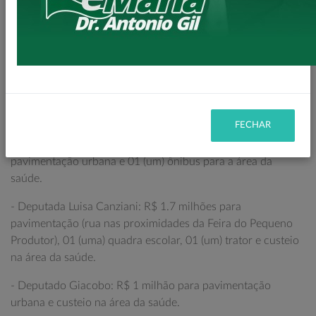
- Deputado Toninho Wandscheer: R$ 4.9 milhões para
asfalto rural, asfalto urbano, 01 (uma) moto niveladora, 01
(um) trator, custeio na área da saúde e 02 (dois) caminhões
caçambas (já entregues).
- Deputado Evandro Roman: R$ 4.4 milhões para asfalto
rural (Estrada do Baú), pavimentação urbana e reforma do
Salão Comunitário da Vila Vitória.
FECHAR
- Deputado Ricardo Barros: R$ 3 milhões para
pavimentação urbana e 01 (um) ônibus para a área da
saúde.
- Deputada Luisa Canziani: R$ 1.7 milhões para
pavimentação (rua nas proximidades da Feira do Pequeno
Produtor), 01 (uma) quadra escolar, 01 (um) trator e custeio
na área da saúde.
- Deputado Giacobo: R$ 1 milhão para pavimentação
urbana e custeio na área da saúde.