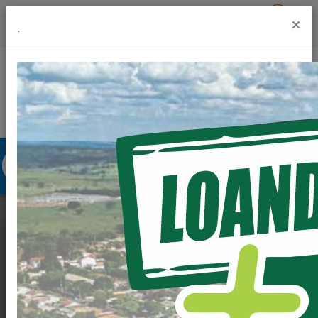
Previsão do Tempo
19º
×
.
Portal da Transparência
Acesso à Informação
Ouvidoria
Acessibilidade
LOANDA RECEBE
QUASE R$ 20
MILHÕES EM