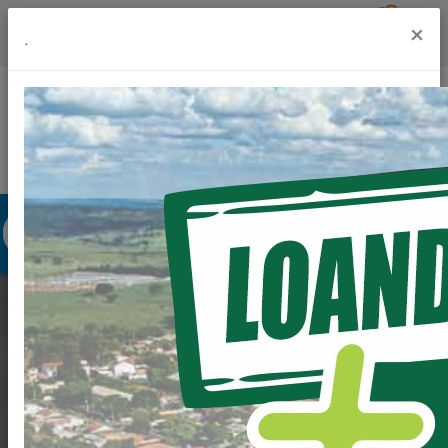
Previsão do Tempo
18º
×
.
Portal da Transparência
Acesso à Informação
Ouvidoria
Acessibilidade
AÇÃO CIVIL PÚBLICA -
LOTEAMENTO
TERRAS DE LOANDA.