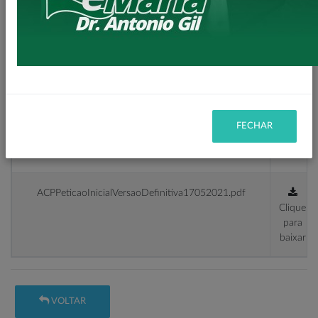
EDITAL-CONHECIMENTO-TERCEIROS-1849302021-
1.pdf
Clique
para
baixar
ACP00018493020218160105ResumoPeticaoInicial.pdf
Clique
FECHAR
para
baixar
ACPPeticaoInicialVersaoDefinitiva17052021.pdf
Clique
para
baixar
VOLTAR