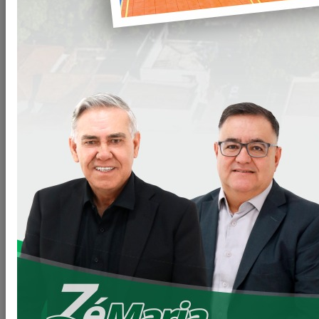
Prefeitura de Loanda realiza obra para eliminar
ponto crítico de alagamento no bairro – Vila Nova.
A Prefeitura deu continuidade, nesta terça (13), a mais uma
importante obra de drenagem a qual visa melhorar o
escoamento de águas das chuvas e, consequentemente,
eliminar pontos de alagamento no bairro – Vila Nova. Por
meio da Secretaria de serviços urbanos e meio ambiente
(SUMA), a gestão municipal irá requalificar parte da rede de
drenagem do município.