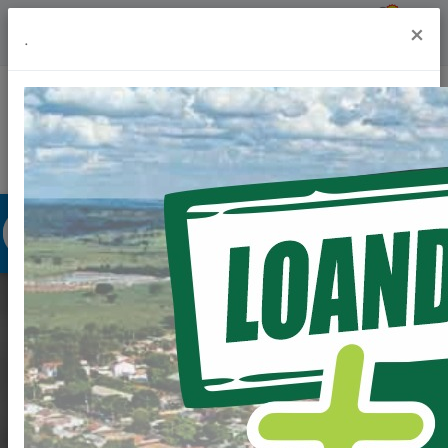
Previsão do Tempo
19º
×
.
Portal da Transparência
Acesso à Informação
Ouvidoria
Acessibilidade
PREFEITURA DE
LOANDA REALIZA
OBRA PARA ELIMINAR