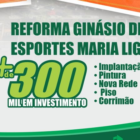
nstitucional em Loanda
14/05/2026 08:00
ecretaria de Esportes e Lazer - SEEL
reforma do Ginásio de Esportes
Maria Ligiane
11/05/2026 08:00
ecretaria de Indústria, Comércio - SEIC
istrito Industrial de Loanda avança e
ntra em fase final de implantação
05/05/2026 08:00
Loanda avança na habitação com o
Residencial Esperança