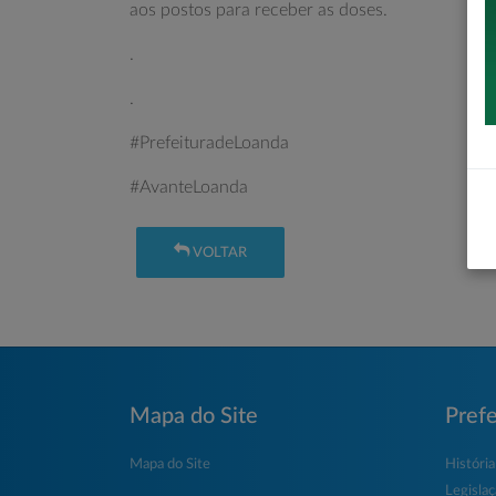
aos postos para receber as doses.
.
.
#PrefeituradeLoanda
#AvanteLoanda
VOLTAR
Mapa do Site
Prefe
Mapa do Site
História
Legisla