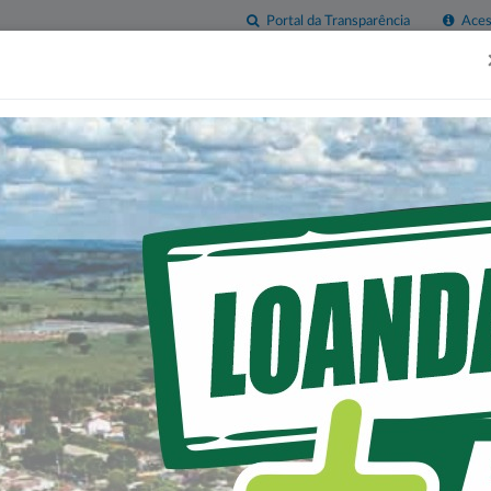
Portal da Transparência
Acess
esas
Imprensa
Servidor
Contatos
Sala do
Empreendedor
A A GRIPE - 2021.