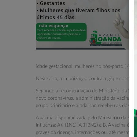
idade gestacional, mulheres no pós-parto ( 45 d
Neste ano, a imunização contra a gripe coincid
Segundo a recomendação do Ministério da Saúd
novo coronavírus, a administração da vacina co
grupo prioritário e ainda não recebeu as doses.
A vacina disponibilizada pelo Ministério da Saúde
Influenza: A (H1N1), A (H3N2) e B. A vacina é 
graves da doença, internações ou, até mesmo, ó