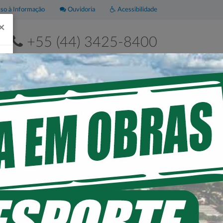
o à Informação
Ouvidoria
Acessibilidade
×
+55 (44) 3425-8400
2ª a 6ª de 8h às 11h30 e das 13h às 17h30
Leis
Portal da
Municipais
Transparência