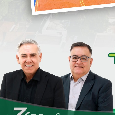
i
será de 12 de abril a 9 de julho.
De acordo com o cronograma do
Ministério da Saúde, a campanha será
S
dividida em três etapas. Na primeira, que
acontece de 12 de abril a 10 de maio.
Nesta fase, podem vacinar as crianças de
seis meses a menores de seis anos (5 anos,
11 meses e 29 dias), grávidas em qualquer
ias) e trabalhadores de saúde.
S
irá com a vacinação contra a Covid-19.
D
e, devido à gravidade das complicações provocadas pelo
e
ntra a Covid-19 deve ser priorizada em quem faz parte do
 é trivalente, ou seja, protege contra três tipos de
segura e reduz as complicações que podem levar aos casos
bitos. Por isso, é preciso que o público-alvo compareça