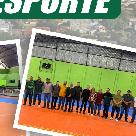
EIA MAIS
11/06/2026 20:00
ecretaria de Planejamento – SEPL
Pavimentação da Estrada do Baú
avança com mais 3,6 km de asfalto
ural
22/05/2026 19:00
abinete do Prefeito – GPRE
Deputado Federal Toninho
Wandscheer cumpre agenda