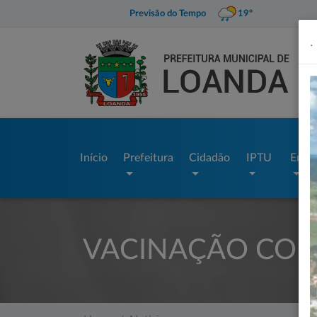
Previsão do Tempo
19º
.
Início
Prefeitura
Cidadão
IPTU
Empr
VACINAÇÃO CONTR