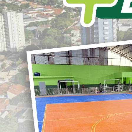
L
S
Vacinação contra a Gripe - 2021.
Para minimizar as complicações
r
decorrentes das infecções causadas pelo
vírus da gripe, principalmente no inverno,
quando as pessoas estão mais propícias a
algum tipo de infecção respiratório-viral,
G
começa nesta segunda, dia 12 de abril a
23ª Campanha Nacional de Vacinação
Contra a Gripe. O período de imunização