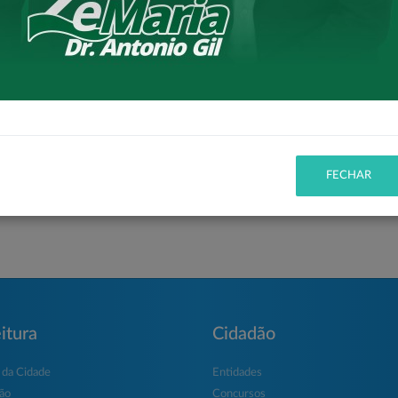
FECHAR
itura
Cidadão
 da Cidade
Entidades
ção
Concursos