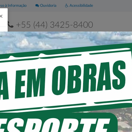
o à Informação
Ouvidoria
Acessibilidade
×
+55 (44) 3425-8400
2ª a 6ª de 8h às 11h30 e das 13h às 17h30
Leis
Portal da
Municipais
Transparência