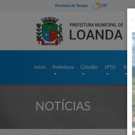
Previsão do Tempo
28º
.
Início
Prefeitura
Cidadão
IPTU
Empr
NOTÍCIAS