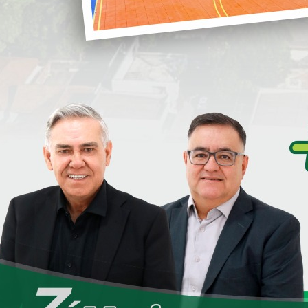
Secretaria de Saúde - SESA
EDITAL DE CHA
FINS DE CREDEN
PML
CASTRAPET - castr
gatos.
Secretaria de Saúde - SESA