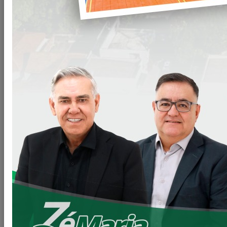
A Prefeitura Municipal de Loanda inaugurou, na última
semana, o novo
CRAS – Centro de Referência de
Assistência Social
, que passa a levar o nome da estimada
Dona Leninha
. A obra representa mais um importante
avanço na política de assistência social do município,
oferecendo
melhor estrutura de atendimento
, com mais
conforto, agilidade e qualidade aos usuários dos serviços.
O novo equipamento público contou com
investimento
superior a R$ 1.100.000,00
, viabilizado pelo
Governo do
Paraná
, resultando em um ambiente moderno e totalmente
adequado para o atendimento à população.
No CRAS, são ofertados diversos
serviços e programas