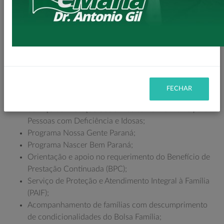
socioassistenciais
, entre eles:
Inscrição e atualização no Cadastro Único;
Emissão da Carteira da Pessoa Idosa;
Orientações e encaminhamentos para emissão de
segunda via da documentação civil básica;
Programa Cartão Comida Boa;
Programa Compra Direta Paraná;
FECHAR
Serviço de Convivência e Fortalecimento de Vínculos;
Serviço de Proteção Social Básica no Domicílio para
Pessoas com Deficiência e Idosas;
Programa Nossa Gente Paraná;
Programa Nascer Bem Paraná;
Orientação e apoio no requerimento do Benefício de
Prestação Continuada (BPC);
Serviço de Proteção e Atendimento Integral à Família
(PAIF);
Acompanhamento de famílias com descumprimento
de condicionalidades do Bolsa Família;