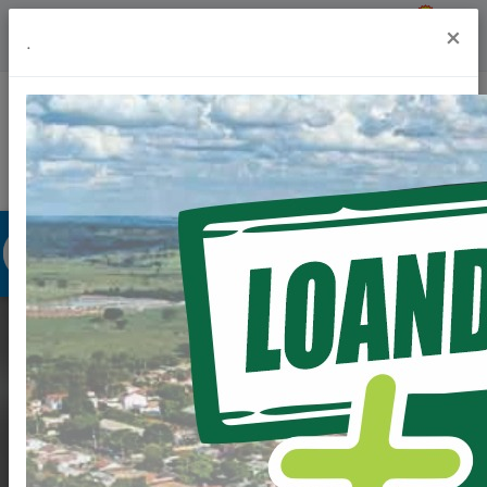
Previsão do Tempo
18º
×
.
Portal da Transparência
Acesso à Informação
Ouvidoria
Acessibilidade
INAUGURAÇÃO DO
NOVO CRAS