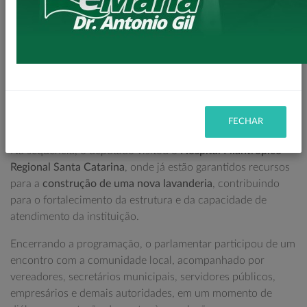
A agenda teve início com a vistoria das obras de
pavimentação da Estrada do Bau
, onde estão sendo
executados mais de
3,6 quilômetros de pavimentação em
estrada rural
. A obra é realizada com recursos da
Itaipu
Binacional
, por intermédio de seu diretor-geral brasileiro
Enio Verri
, e representa um avanço significativo para o
desenvolvimento da zona rural e a melhoria da qualidade de
FECHAR
vida da população.
Na sequência, o deputado visitou o
Hospital Filantrópico
Regional Santa Catarina
, onde já estão garantidos recursos
para a
construção de uma nova lavanderia
, contribuindo
para o fortalecimento da estrutura e da capacidade de
atendimento da instituição.
Encerrando a programação, o parlamentar participou de um
encontro com a comunidade local, acompanhado por
vereadores, secretários municipais, servidores públicos,
empresários e demais autoridades, em um momento de