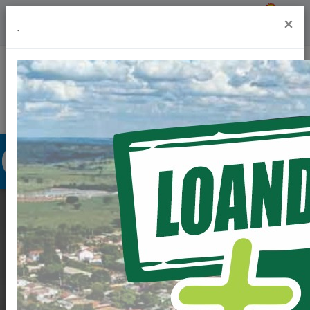
Previsão do Tempo
18º
×
.
Portal da Transparência
Acesso à Informação
Ouvidoria
Acessibilidade
DEPUTADO FEDERAL
TONINHO
WANDSCHEER