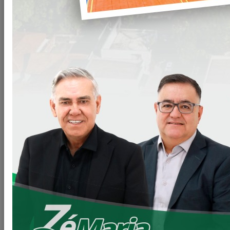
data de
hoje,
vistoria nas
obras de
reforma do
Ginásio de
Esportes
Maria
Ligiane
,
mais uma
importante
intervenção
voltada à
melhoria da
infraestrutura esportiva do município.
A obra contempla adequações necessárias para a
regularização junto ao
Corpo de Bombeiros
, incluindo a
instalação de corrimãos
, a
implantação do SPDA (Sistema