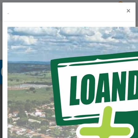
Previsão do Tempo
22º
×
.
Portal da Transparência
Acesso à Informação
Ouvidoria
Acessibilidade
REFORMA DO
GINÁSIO DE
ESPORTES MARIA