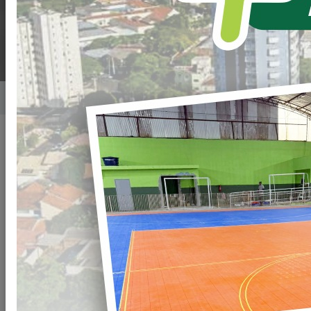
LIGIANE
Home
Notícias
Publicado em: 14/05/2026 08:00
Compartilhar
WHATSAPP
A Prefeitura
Municipal
de Loanda
realizou, na