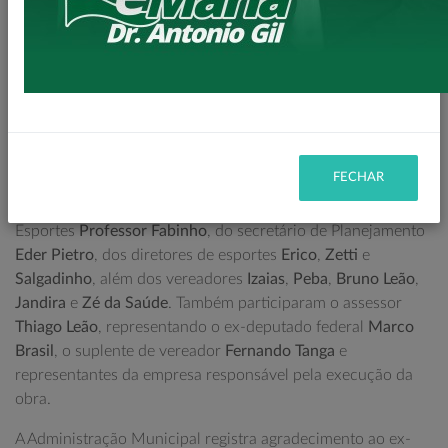
de Proteção contra Descargas Atmosféricas)
,
pintura geral
,
nova rede de proteção
e a
implantação de um novo piso
modular
, que proporcionará mais segurança, durabilidade e
melhores condições para a prática esportiva.
O investimento ultrapassa
R$ 300 mil
, com recursos
provenientes do
Governo Federal
, e a previsão de
conclusão da obra é de aproximadamente
60 dias
.
FECHAR
A vistoria contou com a presença do secretário municipal de
Esportes
Professor Fabinho
, do secretário de Planejamento
Eder Pietro
, dos diretores de esportes
Erico
,
Zetti
e
Salgadinho
, além dos vereadores
Izaias
,
Peba
,
Bruno Leão
,
Jandira
e
Zé da Saúde
. Também participaram o assessor
Thiago Leão
, representando o ex-deputado federal
Marco
Brasil
, o suplente de vereador
Fernando Tanga
e
representantes da empresa responsável pela execução da
obra.
A Administração Municipal registra agradecimento ao ex-