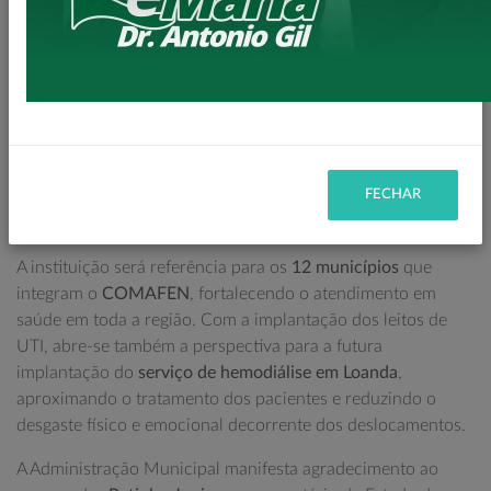
Com o reconhecimento do caráter filantrópico, a unidade
passa a integrar o processo de regionalização da saúde,
podendo receber recursos públicos e ampliar
significativamente o atendimento à população local e
regional. O hospital conta agora com
106 leitos
hospitalares
,
12 leitos de UTI
e um
novo centro cirúrgico
,
FECHAR
viabilizando a realização de procedimentos de média e alta
complexidade.
A instituição será referência para os
12 municípios
que
integram o
COMAFEN
, fortalecendo o atendimento em
saúde em toda a região. Com a implantação dos leitos de
UTI, abre-se também a perspectiva para a futura
implantação do
serviço de hemodiálise em Loanda
,
aproximando o tratamento dos pacientes e reduzindo o
desgaste físico e emocional decorrente dos deslocamentos.
A Administração Municipal manifesta agradecimento ao