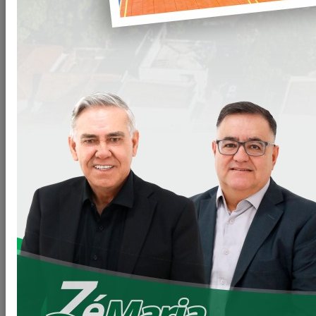
A Prefeitura Municipal de Loanda registra a visita do
governador
Ratinho Junior
ao município para a entrega das
obras de ampliação da
Casa de Saúde e Maternidade Santa
Catarina – Ugo Roberto Accorsi
. A iniciativa integra um
investimento superior a
R$ 22 milhões
e representa um
marco para a saúde de Loanda e de toda a região.