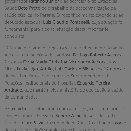
governador
Ratinho Junior
e ao secretário de Estado da
Saúde
Beto Preto
pelo trabalho de descentralização da
saúde pública no Paraná. O reconhecimento estende-se ao
deputado estadual
Luiz Claudio Romanelli
, cuja atuação foi
fundamental para a concretização desta importante
conquista.
O Município também registra seu reconhecimento à família
Accorsi, em memória do saudoso
Dr. Ugo Roberto Accorsi
,
à esposa
Dona Maria Christina Mendonça Accorsi
, aos
filhos
Luzia, Ugo, Attilio, Luiz Carlos e Silvia
, aos
12 netos
e
demais familiares, bem como ao Superintendente de
Relações Institucionais do Hospital,
Eduardo Pereira
Andrade
, que mantêm viva a história de dedicação à saúde
da comunidade.
A solenidade contou ainda com a presença do secretário de
Infraestrutura e Logística
Sandro Alex
, do secretário das
Cidades
Guto Silva
, do subchefe da Casa Civil
Lúcio Tasso
e
do presidente da Assembleia Legislativa do Paraná