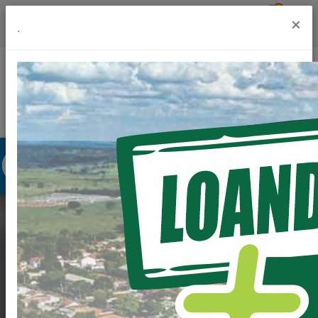
Previsão do Tempo
27º
×
.
Portal da Transparência
Acesso à Informação
Ouvidoria
Acessibilidade
GOVERNADOR EM
LOANDA:
INVESTIMENTO