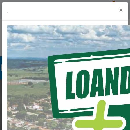
Previsão do Tempo
19º
×
.
Portal da Transparência
Acesso à Informação
Ouvidoria
Acessibilidade
SALA DE PERÍCIA
CONECTADA NA
AGÊNCIA DO INSS DE