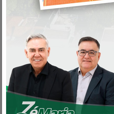
SALA DE PERÍCIA CONECTADA NA AGÊNCIA DO INSS DE
LOANDA.
Mais uma importante conquista para nossa população de
Loanda e toda região.
Trata-se do lançamento institucional da Sala de Perícia
Conectada na agência do INSS de Loanda, a primeira no
Estado do Paraná e a segunda na região Sul do Brasil.
Esse projeto inovador marca o retorno do serviço de
perícias do INSS à cidade de Loanda, após mais de 6 anos,