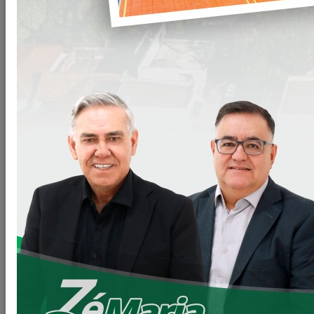
Na tarde do dia 10/05 realizamos uma Roda de Conversa
com idosos no CRAS. O projeto faz parte da “Estratégia
Brasil Amigo da Pessoa Idosa” no qual o município de
Loanda fez adesão no início da atual gestão. O objetivo
desta ação é promover ações de caráter intersetorial e
multiprofissional para a efetivação das Políticas para a
Pessoa Idosa de forma a garantir o envelhecimento ativo,
saudável e sustentável destas pessoas. Na ocasião a
Secretária do Trabalho e Assistência Social Jaqueline Luizão
expôs as medidas que vêm sendo tomadas para ampliar os
atendimentos aos idosos no município. Os profissionais
realizaram uma escuta individualizada com os idosos para