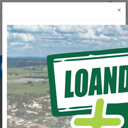
Previsão do Tempo
24º
×
.
Portal da Transparência
Acesso à Informação
Ouvidoria
Acessibilidade
RODA DE CONVERSA
COM IDOSOS NO
CRAS