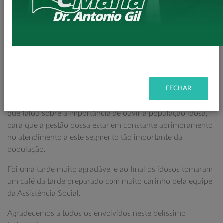
saber quais as dificuldades que eles encontram e como eles
avaliam os serviços prestados na saúde, acessibilidade nas
vias publicas, quais deles possuem moradia própria, prática
de atividades físicas, convivência familiar e comunitária,
acesso a educação entre outros. O objetivo desta escuta foi
a elaboração de um diagnóstico municipal para melhorias
na qualidade de vida dos nossos idosos.
FECHAR
Contamos também com a presença do Prefeito Zé Maria
que falou sobre a importância de ouvir a população idosa,
para que a gestão possa estar em constante aprimoramento
no atendimento a este segmento tão importante da
população.
Foi uma tarde muito agradável e ao final os idosos tomaram
um café da tarde preparado com muito carinho pela equipe
da Assistência Social.
Agradecemos a todos os envolvidos neste belíssimo