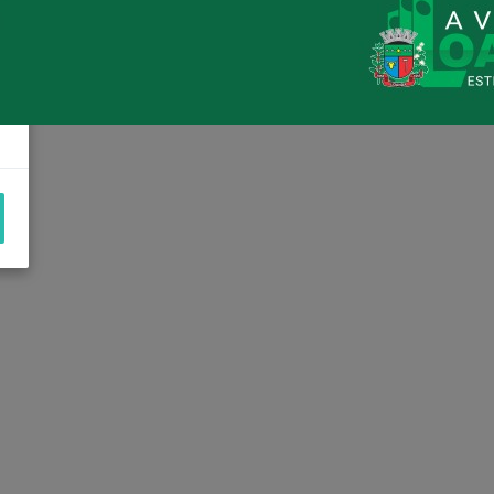
Loanda avança na habitação com o
Residencial Esperança