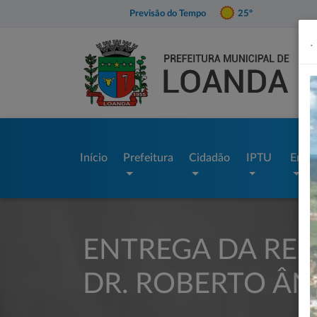
Previsão do Tempo
25º
.
Início
Prefeitura
Cidadão
IPTU
Empr
ENTREGA DA REF
DR. ROBERTO ÂN