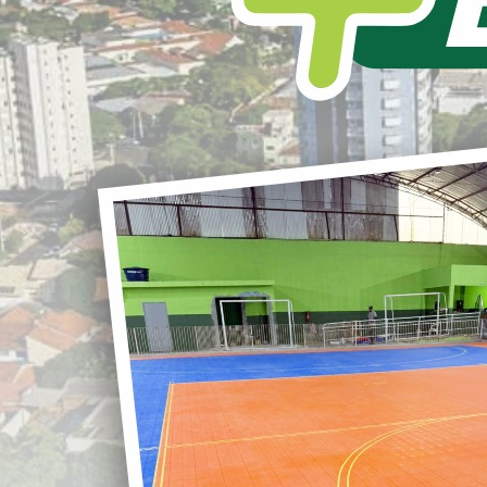
L
S
LOANDA MAIS SAÚDE!!!
ENTREGA DA REFORMA
r
DA UNIDADE BASICA DE SAÚDE DR.
ROBERTO ÂNGELO CHRISTIANO (ALTO
DA GLORIA).
G
Hoje, outro importante dia na nossa