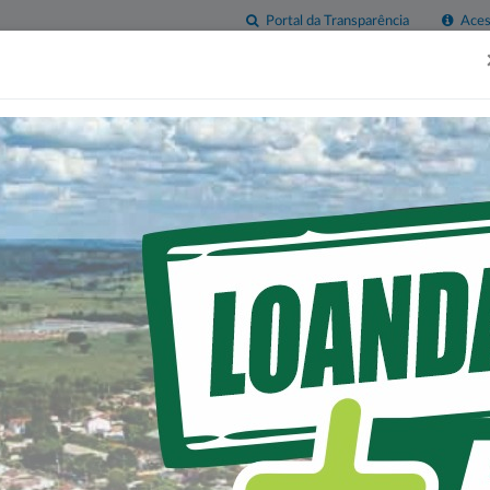
Portal da Transparência
Acess
esas
Imprensa
Servidor
Contatos
Sala do
Empreendedor
ORMA DA UNIDADE BAS
GELO CHRISTIANO (ALTO