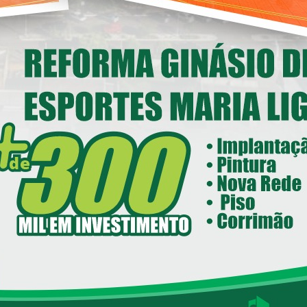
Deputado Federal Toninho
Wandscheer cumpre agenda
nstitucional em Loanda
14/05/2026 08:00
ecretaria de Esportes e Lazer - SEEL
reforma do Ginásio de Esportes
Maria Ligiane
11/05/2026 08:00
ecretaria de Indústria, Comércio - SEIC
istrito Industrial de Loanda avança e
ntra em fase final de implantação
05/05/2026 08:00