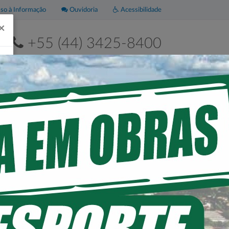
o à Informação
Ouvidoria
Acessibilidade
×
+55 (44) 3425-8400
2ª a 6ª de 8h às 11h30 e das 13h às 17h30
Leis
Portal da
Municipais
Transparência
ICA DE SAÚDE
 DA GLORIA).