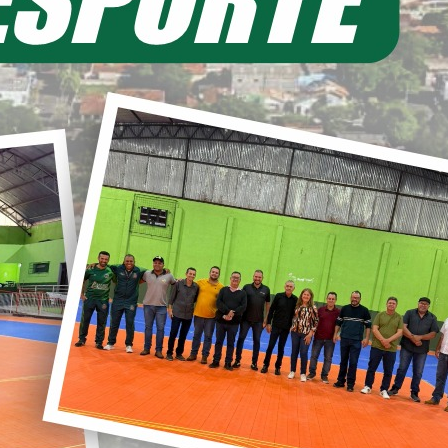
EIA MAIS
11/06/2026 20:00
ecretaria de Planejamento – SEPL
Pavimentação da Estrada do Baú
avança com mais 3,6 km de asfalto
ural
22/05/2026 19:00
abinete do Prefeito – GPRE