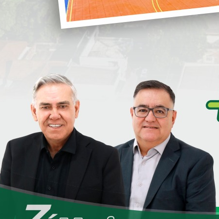
Administração.
i
Fizemos a entrega da reforma da Unidade
Básica de Saúde DR. ROBERTO ÂNGELO
CHRISTIANO (ALTO DA GLORIA).
Importante obra entregue a nossa
S
letos de saúde, odontologia e vacinas.
 vários problemas e já estava ficando muito deteriorada.
 reais), deixando a obra impecável.
e ao atendimento da nossa população, com um ambiente
S
D
aúde Ana Paula Alencar, a nossa gerente da unidade
e
Coordenadora da Atenção Primária Daiane Carla.
te da Secretaria Municipal de Saúde, que juntos tornam