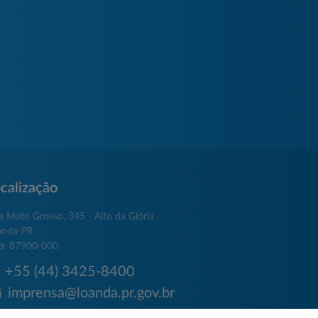
calização
a Mato Grosso, 345 - Alto da Glória
anda-PR
p: 87900-000
+55 (44) 3425-8400
imprensa@loanda.pr.gov.br