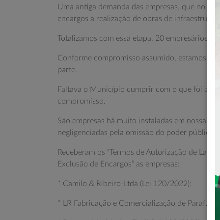
Uma antiga demanda das empresas, que no pass
encargos a realização de obras de infraestrutura 
Totalizamos com essa etapa, 20 empresários be
Conforme compromisso assumido, estamos fazen
parte.
Faltava o Município cumprir com o que foi aco
compromisso.
São empresas há muito instaladas em nossa c
negligenciadas pela omissão do poder público e
Receberam os “Termos de Autorização de Lavratu
Exclusão de Encargos” as empresas:
* Camilo & Ribeiro-Ltda (Lei 120/2022);
* LR Fabricação e Comercialização de Parafusos