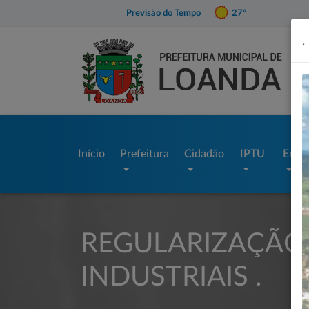
Previsão do Tempo
27º
.
Início
Prefeitura
Cidadão
IPTU
Empr
REGULARIZAÇÃO
INDUSTRIAIS .