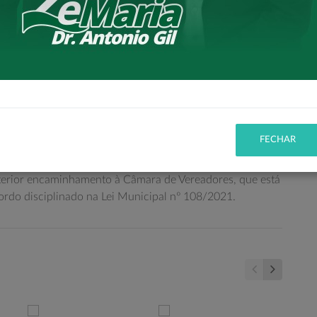
FECHAR
o pela equipe da Secretaria de Indústria, Comércio e
ipal, que estão levantando e organizando toda a
terior encaminhamento à Câmara de Vereadores, que está
ordo disciplinado na Lei Municipal nº 108/2021.