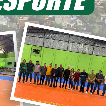
EIA MAIS
11/06/2026 20:00
ecretaria de Planejamento – SEPL
Pavimentação da Estrada do Baú
avança com mais 3,6 km de asfalto
ural
22/05/2026 19:00
abinete do Prefeito – GPRE