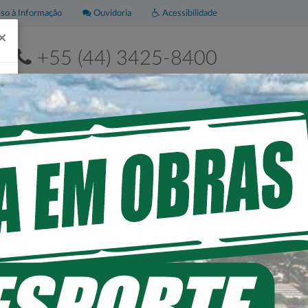
o à Informação
Ouvidoria
Acessibilidade
×
+55 (44) 3425-8400
2ª a 6ª de 8h às 11h30 e das 13h às 17h30
Leis
Portal da
Municipais
Transparência
ARQUES