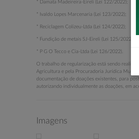
* Damata Madeireira-Eireli (Lei 122/2022);
* Ivaldo Lopes Marcenaria (Lei 123/2022);
* Reciclagem Colizeu-Ltda (Lei 124/2022);
* Fundição de metais SJ-Eireli (Lei 125/2022).
* P G O Tecco e Cia-Ltda (Lei 126/2022).
O trabalho de regularização está sendo realizad
Agricultura e pela Procuradoria Jurídica Munic
documentação de doações existentes, para pos
autorizando individualmente as doações, em ac
Imagens