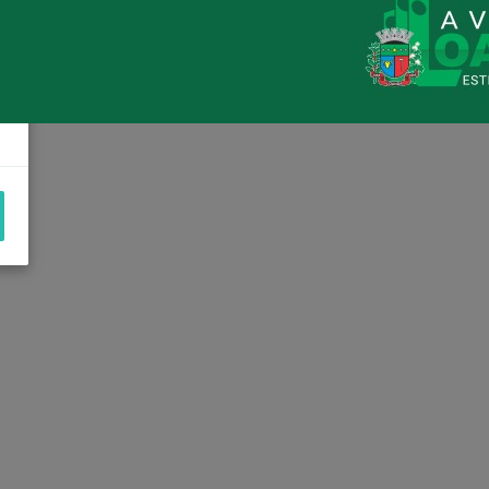
Loanda avança na habitação com o
Residencial Esperança