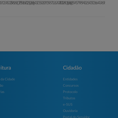
itura
Cidadão
 da Cidade
Entidades
ção
Concursos
ias
Protocolo
Tributos
e-SUS
Ouvidoria
Portal do Servidor