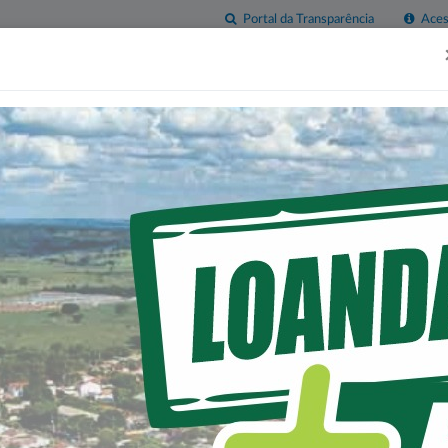
Portal da Transparência
Acess
esas
Imprensa
Servidor
Contatos
Sala do
Empreendedor
 DOS TERRENOS NOS P