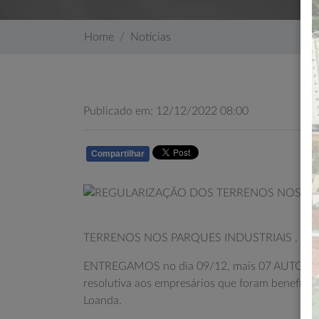
Home
Notícias
Publicado em: 12/12/2022 08:00
Compartilhar
WHATSAPP
TERRENOS NOS PARQUES INDUSTRIAIS .
ENTREGAMOS no dia 09/12, mais 07 AUTORIZAÇÕ
resolutiva aos empresários que foram beneficia
Loanda.