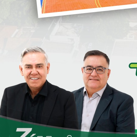
ado receberam os lotes da Prefeitura e tinham como
(galeria de águas pluviais e asfalto).
i
neficiados com o Programa Loanda Regulariza.
do justiça com os empresários que já fizeram a sua
S
rdado na época da assinatura dos termos de
idade, mas que em determinado momento foram
m lhes garantir a propriedade dos imóveis.
S
ra de Escritura e Liberação Definitiva de Imóveis com
D
e
 (Lei 121/2022);