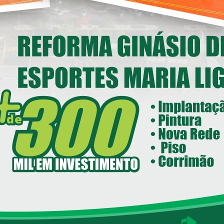
Deputado Federal Toninho
Wandscheer cumpre agenda
nstitucional em Loanda
14/05/2026 08:00
ecretaria de Esportes e Lazer - SEEL
reforma do Ginásio de Esportes
Maria Ligiane
11/05/2026 08:00
ecretaria de Indústria, Comércio - SEIC
istrito Industrial de Loanda avança e
ntra em fase final de implantação
05/05/2026 08:00