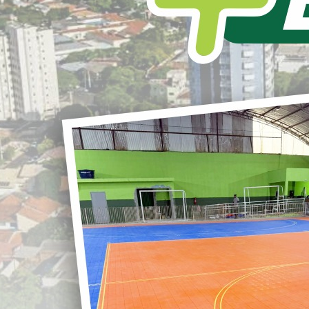
L
S
LOANDA REGULARIZA!
REGULARIZAÇÃO DOS
r
ES para lavratura de escritura e retirada de cláusula
dos com doações de terrenos nos parques Industriais de
G