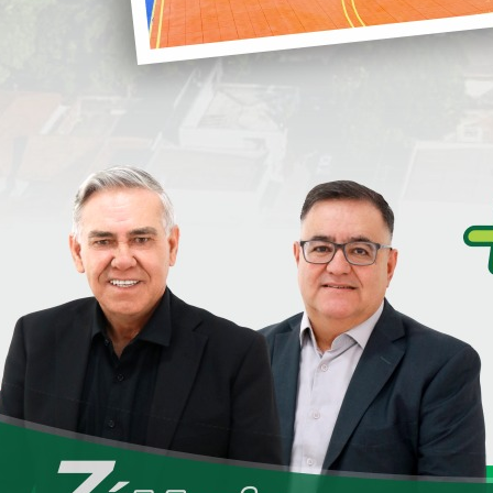
i
S
1-2022-FERIADOS-2022-1-1.pdf
Clique para baixar
S
D
e