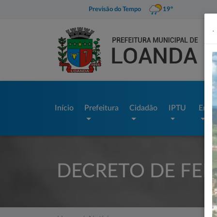
Previsão do Tempo
19º
.
Início
Prefeitura
Cidadão
IPTU
Empr
DECRETO DE FER