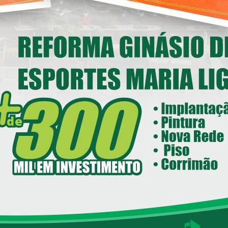
nstitucional em Loanda
14/05/2026 08:00
ecretaria de Esportes e Lazer - SEEL
reforma do Ginásio de Esportes
Maria Ligiane
11/05/2026 08:00
ecretaria de Indústria, Comércio - SEIC
istrito Industrial de Loanda avança e
ntra em fase final de implantação
05/05/2026 08:00
Loanda avança na habitação com o
Residencial Esperança