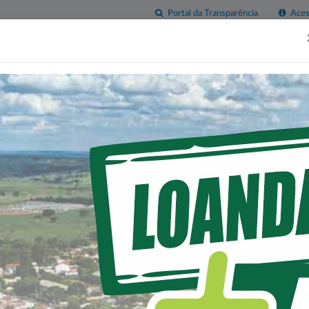
Portal da Transparência
Acess
esas
Imprensa
Servidor
Contatos
Sala do
Empreendedor
IADOS E PONTOS FACUT