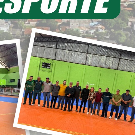
EIA MAIS
11/06/2026 20:00
ecretaria de Planejamento – SEPL
Pavimentação da Estrada do Baú
avança com mais 3,6 km de asfalto
ural
22/05/2026 19:00
abinete do Prefeito – GPRE
Deputado Federal Toninho
Wandscheer cumpre agenda