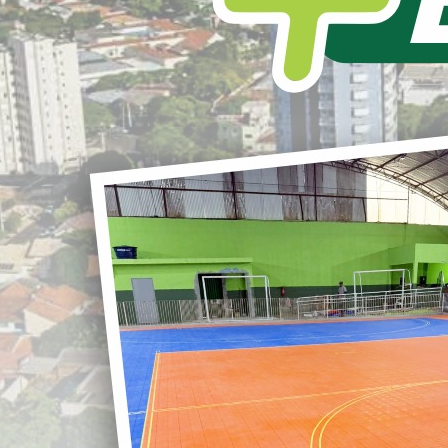
L
S
r
G