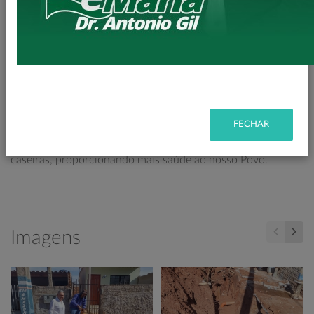
pavimentação.
Está sendo executado aproximadamente 1200 metros de
rede e serão realizadas mais de 60 novas ligações de esgoto,
somente nesta primeira etapa.
Com a parceria entre Município e Sanepar essas ligações
não serão cobradas dos moradores.
FECHAR
Com as obras da rede de esgoto vamos dando fim a fossas
caseiras, proporcionando mais saúde ao nosso Povo.
Imagens