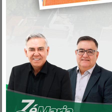
LOANDA MAIS SAÚDE
OBRAS DE SANEAMENTO BÁSICO
Parceria com a Sanepar em extensão da Rede de Esgoto da
nossa cidade.
Estamos promovendo mais Saúde e melhorando a qualidade
de vida da nossa População.
Em uma importante parceria com a Sanepar, está sendo
realizado obras de extensão da Rede de Esgoto nos trechos
onde está chegando a tão sonhada e esperada