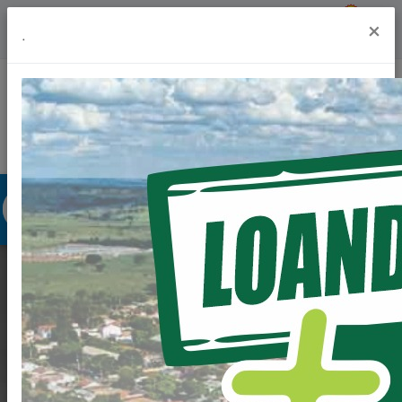
Previsão do Tempo
20º
×
.
Portal da Transparência
Acesso à Informação
Ouvidoria
Acessibilidade
OBRAS DE
SANEAMENTO
BÁSICO