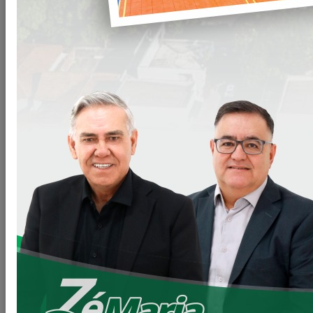
Compartilhar
WHATSAPP
Arquivos
CD-010-22-Exames-de-
Clique para
ultrassonografia.doc
baixar
VOLTAR
LEIA MAIS