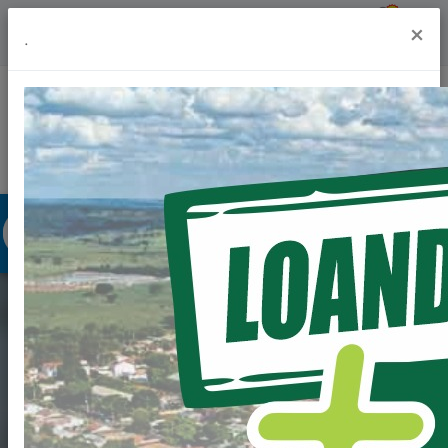
Previsão do Tempo
20º
×
.
Portal da Transparência
Acesso à Informação
Ouvidoria
Acessibilidade
EDITAL DE
CHAMAMENTO
PÚBLICO PARA FINS