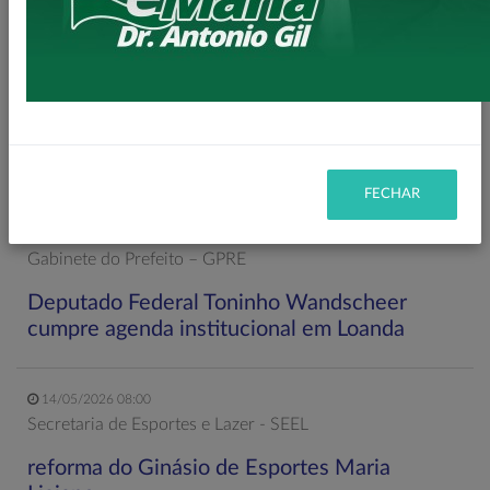
11/06/2026 20:00
Secretaria de Planejamento – SEPL
Pavimentação da Estrada do Baú avança com
mais 3,6 km de asfalto rural
FECHAR
22/05/2026 19:00
Gabinete do Prefeito – GPRE
Deputado Federal Toninho Wandscheer
cumpre agenda institucional em Loanda
14/05/2026 08:00
Secretaria de Esportes e Lazer - SEEL
reforma do Ginásio de Esportes Maria