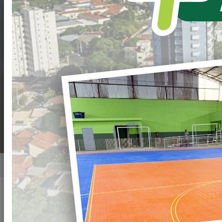
DE
CREDENCIAMENTO
Nº. 010/2022-PML
PROCESSO Nº.
124/2022-PML
Home
Notícias
Publicado em: 24/05/2022 09:09