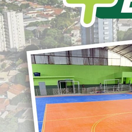
L
S
LOANDA MAIS VEÍCULOS
DIA HISTÓRICO PARA LOANDA
r
Hoje entregamos a nossa população 21
novos veículos, entre automóveis “baixos”,
ônibus, van e caminhão.
G
É a maior renovação de frota da historia de
nosso município.