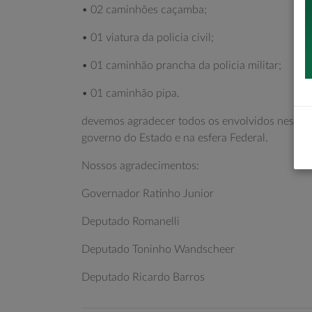
• 02 caminhões caçamba;
• 01 viatura da policia civil;
• 01 caminhão prancha da policia militar;
• 01 caminhão pipa.
devemos agradecer todos os envolvidos nessas 
governo do Estado e na esfera Federal.
Nossos agradecimentos:
Governador Ratinho Junior
Deputado Romanelli
Deputado Toninho Wandscheer
Deputado Ricardo Barros