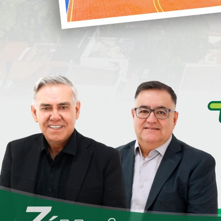
i
Somente em14 meses da nova
administração, adquirimos 28 veículos
para podermos prestar um serviços de
melhor qualidade a nossa população.
S
usuários e pacientes da saúde.
ram na administração, pois gastamos menos nas oficinas
S
D
e