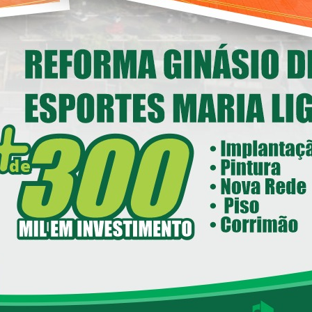
nstitucional em Loanda
14/05/2026 08:00
ecretaria de Esportes e Lazer - SEEL
reforma do Ginásio de Esportes
Maria Ligiane
11/05/2026 08:00
ecretaria de Indústria, Comércio - SEIC
istrito Industrial de Loanda avança e
ntra em fase final de implantação
05/05/2026 08:00
Loanda avança na habitação com o
Residencial Esperança