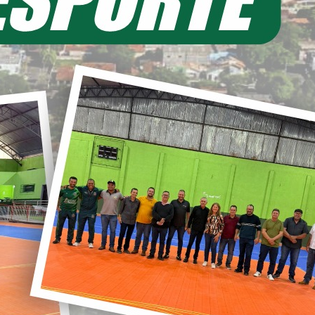
EIA MAIS
11/06/2026 20:00
ecretaria de Planejamento – SEPL
Pavimentação da Estrada do Baú
avança com mais 3,6 km de asfalto
ural
22/05/2026 19:00
abinete do Prefeito – GPRE
Deputado Federal Toninho
Wandscheer cumpre agenda