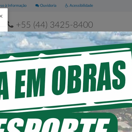
o à Informação
Ouvidoria
Acessibilidade
×
+55 (44) 3425-8400
2ª a 6ª de 8h às 11h30 e das 13h às 17h30
Leis
Portal da
Municipais
Transparência
RIA DE LOANDA