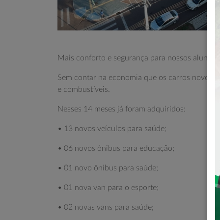
Mais conforto e segurança para nossos alunos, 
Sem contar na economia que os carros novos ge
e combustíveis.
Nesses 14 meses já foram adquiridos:
• 13 novos veículos para saúde;
• 06 novos ônibus para educação;
• 01 novo ônibus para saúde;
• 01 nova van para o esporte;
• 02 novas vans para saúde;