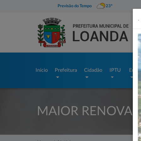
Previsão do Tempo
23º
.
Início
Prefeitura
Cidadão
IPTU
Empr
MAIOR RENOVACÃ