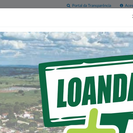
Portal da Transparência
Acess
esas
Imprensa
Servidor
Contatos
Sala do
Empreendedor
O DE FROTA DA HISTO