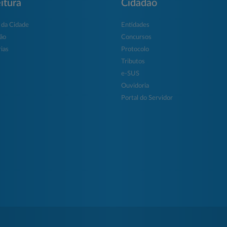
itura
Cidadão
 da Cidade
Entidades
ção
Concursos
ias
Protocolo
Tributos
e-SUS
Ouvidoria
Portal do Servidor