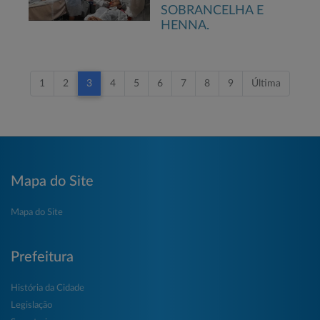
SOBRANCELHA E
HENNA.
1
2
3
4
5
6
7
8
9
Última
Mapa do Site
Mapa do Site
Prefeitura
História da Cidade
Legislação