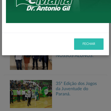
ATENÇÃO BAIRRO
DO TAQUARA.
INICIADO MAIS UM
TRECHO DE
SEXTAVADO RURAL.
FECHAR
UNIFORMES
ESCOLARES PARA
NOSSOS ALUNOS.
35ª Edição dos Jogos
da Juventude do
Paraná.