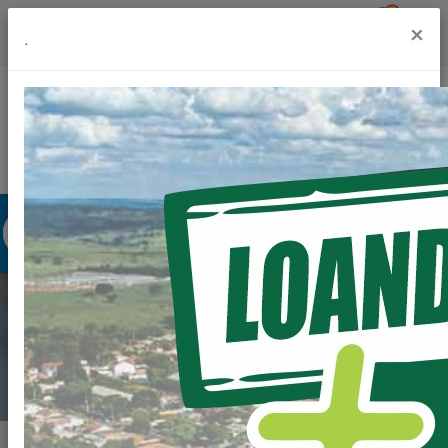
Previsão do Tempo
21º
×
.
Portal da Transparência
Acesso à Informação
Ouvidoria
Acessibilidade
NOTÍCIAS
Home
Notícias