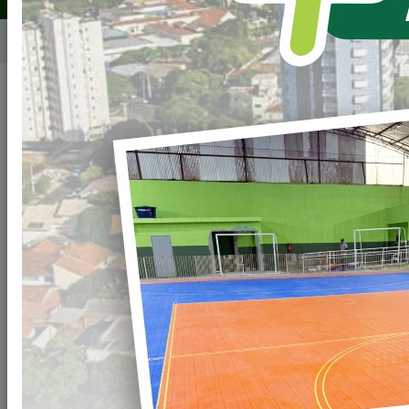
Home
Valor Terranua - VTN
Arquivos
Informativo-VTN-2025-Base-de-Declaracao-
Clique
do-ITR-ao-ano-de-2025
para baixar
Informativo-VTN-2024-Base-de-Declaracao-
Clique
do-ITR-ao-ano-de-2024
para baixar
Informativo-VTN-2023-Base-de-Declaracao-
Clique
do-ITR-ao-ano-de-2023
para baixar