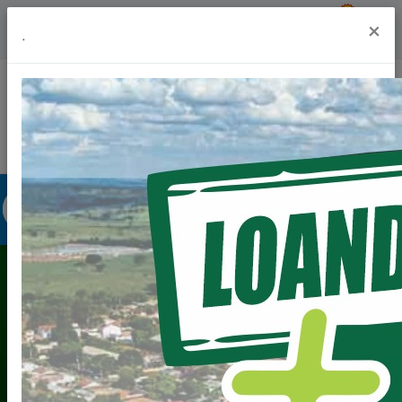
Previsão do Tempo
29º
×
.
Portal da Transparência
Acesso à Informação
Ouvidoria
Acessibilidade
VALOR TERRANUA -
VTN