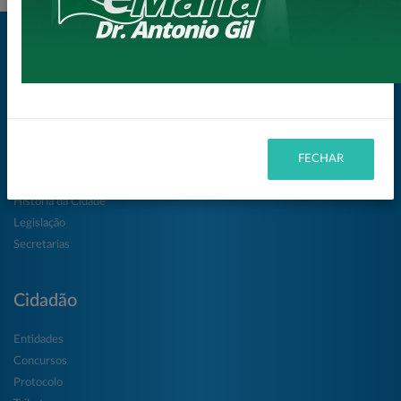
Mapa do Site
Mapa do Site
FECHAR
Prefeitura
História da Cidade
Legislação
Secretarias
Cidadão
Entidades
Concursos
Protocolo