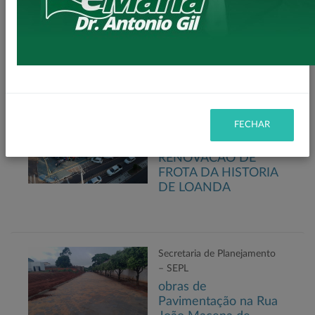
Comércio - SEIC
EXPO LOANDA
2022.
Gabinete do Prefeito –
GPRE
FECHAR
MAIOR
RENOVACÃO DE
FROTA DA HISTORIA
DE LOANDA
Secretaria de Planejamento
– SEPL
obras de
Pavimentação na Rua