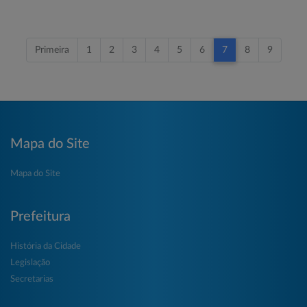
Primeira
1
2
3
4
5
6
7
8
9
Mapa do Site
Mapa do Site
Prefeitura
História da Cidade
Legislação
Secretarias