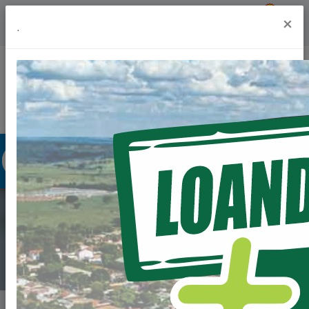
Previsão do Tempo
20º
×
.
Portal da Transparência
Acesso à Informação
Ouvidoria
Acessibilidade
NOTÍCIAS
Home
Notícias